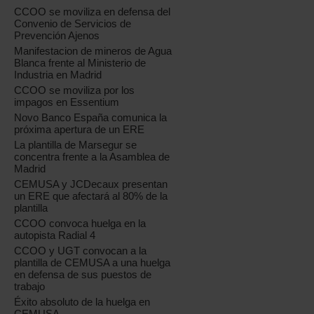
CCOO se moviliza en defensa del
Convenio de Servicios de
Prevención Ajenos
Manifestacion de mineros de Agua
Blanca frente al Ministerio de
Industria en Madrid
CCOO se moviliza por los
impagos en Essentium
Novo Banco España comunica la
próxima apertura de un ERE
La plantilla de Marsegur se
concentra frente a la Asamblea de
Madrid
CEMUSA y JCDecaux presentan
un ERE que afectará al 80% de la
plantilla
CCOO convoca huelga en la
autopista Radial 4
CCOO y UGT convocan a la
plantilla de CEMUSA a una huelga
en defensa de sus puestos de
trabajo
Éxito absoluto de la huelga en
CEMUSA