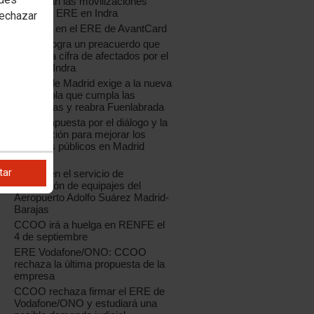
Continúan las movilizaciones
contra el ERE en Indra
rechazar
Acuerdo en el ERE de AvantCard
CCOO logra un preacuerdo que
reduce la cifra de afectados por el
ERE de Indra
CCOO de Madrid exige a la nueva
Coca-Cola que cumpla las
o
sentencias y reabra Fuenlabrada
CCOO apuesta por el diálogo y la
negociación para mejorar los
servicios públicos en Madrid
capital
tar
Huelga en el servicio de
facturación de equipajes del
Aeropuerto Adolfo Suárez Madrid-
Barajas
CCOO irá a huelga en RENFE el
4 de septiembre
ERE Vodafone/ONO: CCOO
rechaza la última propuesta de la
empresa
CCOO rechaza firmar el ERE de
Vodafone/ONO y estudiará una