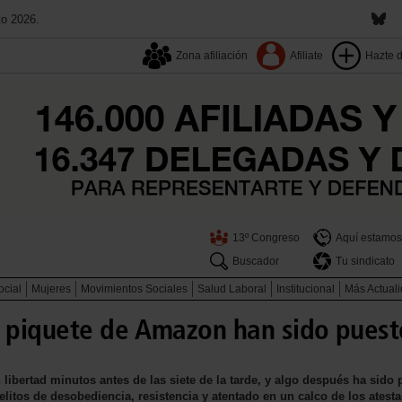
to 2026.
Zona afiliación
Afiliate
Hazte 
13º Congreso
Aquí estamos
Buscador
Tu sindicato
ocial
Mujeres
Movimientos Sociales
Salud Laboral
Institucional
Más Actual
l piquete de Amazon han sido puest
ibertad minutos antes de las siete de la tarde, y algo después ha sido 
delitos de desobediencia, resistencia y atentado en un calco de los ates