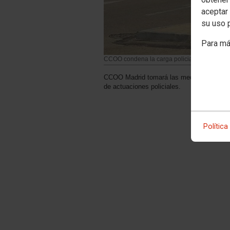
aceptar 
su uso 
Para má
CCOO condena la carga policial desproporcion
CCOO Madrid tomará las medidas jurídicas 
de actuaciones policiales.
Política