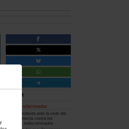
Noticias relacionadas
CCOO protesta ante la sede del
grupo Konecta contra los
 y
despidos indiscriminados
edes