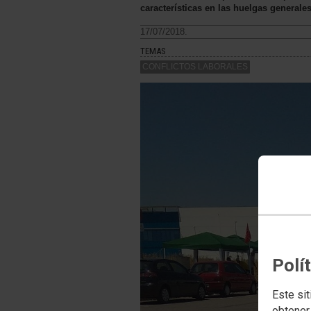
características en las huelgas generales
17/07/2018.
TEMAS
CONFLICTOS LABORALES
Polí
Este sit
obtener