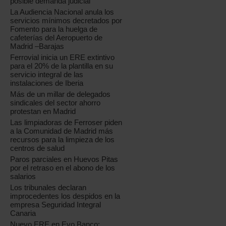
posible demanda judicial
La Audiencia Nacional anula los
servicios mínimos decretados por
Fomento para la huelga de
cafeterías del Aeropuerto de
Madrid –Barajas
Ferrovial inicia un ERE extintivo
para el 20% de la plantilla en su
servicio integral de las
instalaciones de Iberia
Más de un millar de delegados
sindicales del sector ahorro
protestan en Madrid
Las limpiadoras de Ferroser piden
a la Comunidad de Madrid más
recursos para la limpieza de los
centros de salud
Paros parciales en Huevos Pitas
por el retraso en el abono de los
salarios
Los tribunales declaran
improcedentes los despidos en la
empresa Seguridad Integral
Canaria
Nuevo ERE en Evo Banco: