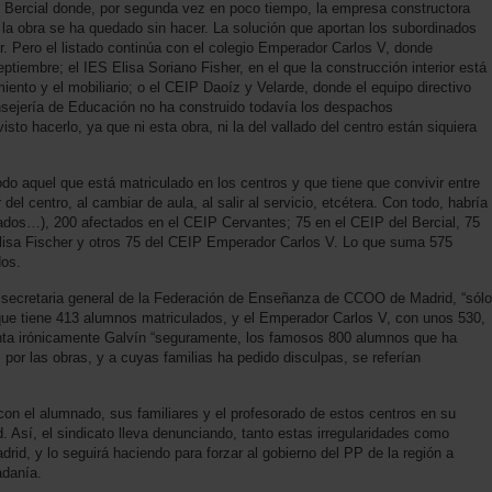
 Bercial donde, por segunda vez en poco tiempo, la empresa constructora
 la obra se ha quedado sin hacer. La solución que aportan los subordinados
. Pero el listado continúa con el colegio Emperador Carlos V, donde
ptiembre; el IES Elisa Soriano Fisher, en el que la construcción interior está
iento y el mobiliario; o el CEIP Daoíz y Velarde, donde el equipo directivo
onsejería de Educación no ha construido todavía los despachos
sto hacerlo, ya que ni esta obra, ni la del vallado del centro están siquiera
o aquel que está matriculado en los centros y que tiene que convivir entre
del centro, al cambiar de aula, al salir al servicio, etcétera. Con todo, habría
ados…), 200 afectados en el CEIP Cervantes; 75 en el CEIP del Bercial, 75
lisa Fischer y otros 75 del CEIP Emperador Carlos V. Lo que suma 575
dos.
n, secretaria general de la Federación de Enseñanza de CCOO de Madrid, “sólo
ue tiene 413 alumnos matriculados, y el Emperador Carlos V, con unos 530,
punta irónicamente Galvín “seguramente, los famosos 800 alumnos que ha
por las obras, y a cuyas familias ha pedido disculpas, se referían
on el alumnado, sus familiares y el profesorado de estos centros en su
. Así, el sindicato lleva denunciando, tanto estas irregularidades como
id, y lo seguirá haciendo para forzar al gobierno del PP de la región a
adanía.