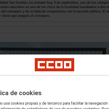
afael Van Grieken, ha visitado hoy, 5 de septiembre, uno de los colegio
centro educativo es uno de los cinco de la localidad inacabados a dos d
 del consejero y de su falta de compromiso con la escuela pública. El 
r obras que asegura el consejero.
tica de cookies
io usa cookies propias y de terceros para facilitar la navegación
 información de estadísticas de uso de nuestros visitantes. Pu