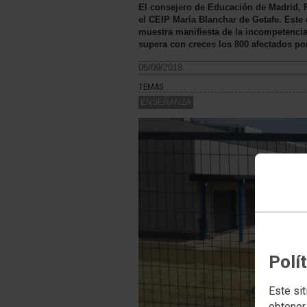
El consejero de Educación de Madrid, R
el CEIP María Blanchar de Getafe. Este 
muestra manifiesta de la incompetencia
supera con creces los 800 afectados po
05/09/2018.
TEMAS
ENSEÑANZA
Polí
Este sit
obtener