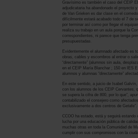
Gravísimo es también el caso del CEIP El
adjudicataria ha abandonado el proyecto y
de Van Grieken es dar clase en el comedor
difícilmente estará acabado todo el 7 de se
por terminar así como por llegar el equipam
realiza su trabajo en un aula porque la C
correspondientes, ni parece que tenga previ
presupuestadas.
Evidentemente el alumnado afectado es tod
obras, cables y escombros al entrar o salir 
“directamente” (alumnos sin aula, desplaz
en el CEIP María Blanchar ; 150 en IES E
alumnos y alumnas “directamente” afecta
En este sentido, a juicio de Isabel Galví
con los alumnos de los CEIP Cervantes, q
se supera la cifra de 800, por lo que”, a
contabilizado el consejero como afectados 
exclusivamente a dos centros de Getafe”.
CCOO ha estado, está y seguirá estando c
lucha por una educación pública de calidad
muchas otras en toda la Comunidad de Madr
cumplir con sus compromisos con la ciud