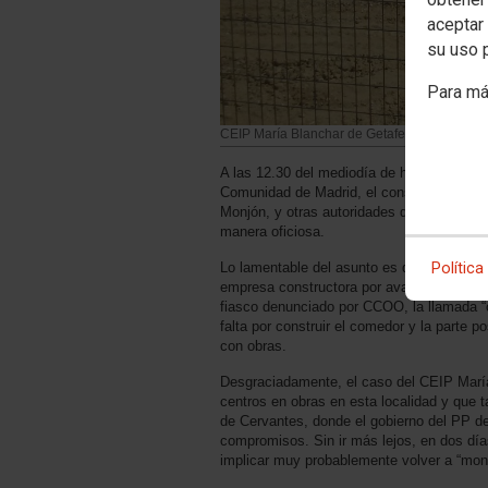
aceptar 
su uso 
Para má
CEIP María Blanchar de Getafe
A las 12.30 del mediodía de hoy, 5 de sept
Comunidad de Madrid, el consejero de Educ
Monjón, y otras autoridades del Gobierno r
manera oficiosa.
Política
Lo lamentable del asunto es que las obras 
empresa constructora por avanzar en su con
fiasco denunciado por CCOO, la llamada “c
falta por construir el comedor y la parte p
con obras.
Desgraciadamente, el caso del CEIP María 
centros en obras en esta localidad y que 
de Cervantes, donde el gobierno del PP d
compromisos. Sin ir más lejos, en dos días
implicar muy probablemente volver a “mont