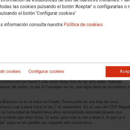
todas las cookies pulsando el botón 'Aceptar' o configurarlas o 
pulsando el botón 'Configurar cookies'
s información consulta nuestra
Política de cookies
iembre, y a solo dos días del comienzo del curso escolar en primaria en la
ación, Rafael Van Grieken, junto al director de la DAT-Sur, Manuel Bautista
egional, han visitado el CEIP María Blanchar de Getafe para “inaugurarlo” de
 de cookies
Configurar cookies
Acep
del colegio están sin finalizar a pesar de los esfuerzos de última hora de la
strucción. Así, de lo licitado en esta primera fase de construcción (otro
onstrucción por fases”) solo están listas tres de las seis aulas. Además,
osterior del centro, la que el Consejero no vio, que sigue llena de escombros y
Blanchar no es el único en Getafe. Forma parte de una lista de cinco
tampoco van a estar listos el día 7 de septiembre. Es el caso del CEIP Miguel
e la Comunidad de Madrid lleva años incumpliendo sistemáticamente sus
 tendrían que estar listas 12 aulas, pero solo lo van a estar 6, lo que va a
ar” aulas en los pasillos por segundo año consecutivo.