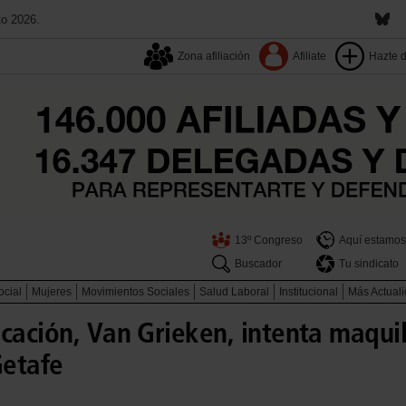
to 2026.
Zona afiliación
Afiliate
Hazte 
13º Congreso
Aquí estamos
Buscador
Tu sindicato
ocial
Mujeres
Movimientos Sociales
Salud Laboral
Institucional
Más Actual
cación, Van Grieken, intenta maquil
Getafe