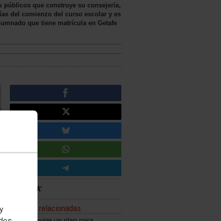
s públicos que construye su consejería,
ías del comienzo del curso escolar y es
alumnado que tiene matrícula en Getafe
Noticias relacionadas
 y
edes
CCOO exige un plan para