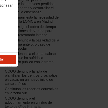
recuperar los empleos perdidos
rechazar
por los recortes y desarrollar el
sector de la enseñanza
CCOO manifiesta la necesidad de
paralizar la LOMCE en Madrid
CCOO exige el cobro del tiempo
de vacaciones de verano para
todo el profesorado interino
CCOO denuncia la pasividad de la
Consejería ante otro caso de
acoso escolar
CCOO denuncia el escandaloso
saqueo que ha sufrido la
tar
educación pública con la trama
Púnica
CCOO denuncia la falta de
plantilla en los centros y las ratios
elevadas en un nuevo inicio de
curso caótico
Continúan los recortes educativos
en la zona sur
CCOO denuncia el
adoctrinamiento en un libro de
texto de 6º de Primaria