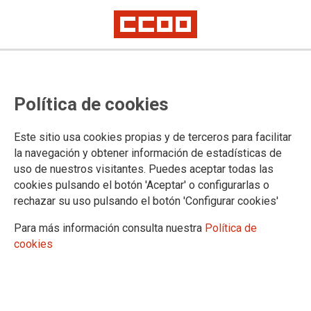
CCOO denuncia el impago de
Política de cookies
salarios en Sinergias de Seguridad
y Vigilancia
Este sitio usa cookies propias y de terceros para facilitar
la navegación y obtener información de estadísticas de
uso de nuestros visitantes. Puedes aceptar todas las
CCOO de Construcción y Servicios de Madrid ha interpuesto
cookies pulsando el botón 'Aceptar' o configurarlas o
denuncia contra la empresa SINERGIAS por el impago de las
rechazar su uso pulsando el botón 'Configurar cookies'
nóminas a sus trabajadores y trabajadoras ante la Inspección
de Trabajo y Seguridad Social de Madrid.
Para más información consulta nuestra
Política de
cookies
18/09/2018.
TEMAS
CONFLICTOS LABORALES