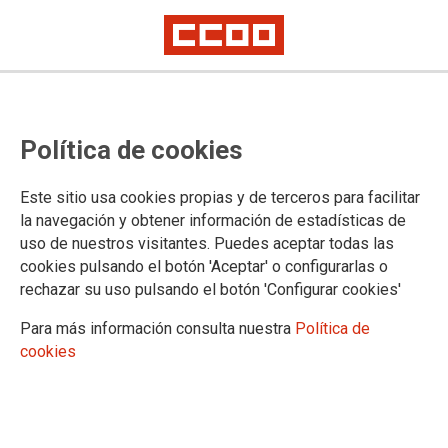
Se inaugura la exposición "El siglo
Política de cookies
de Marcelino Camacho. El siglo
del trabajo y los derechos"
Este sitio usa cookies propias y de terceros para facilitar
la navegación y obtener información de estadísticas de
uso de nuestros visitantes. Puedes aceptar todas las
Hoy, 2 de octubre, con la presencia del secretario general de
cookies pulsando el botón 'Aceptar' o configurarlas o
CCOO, Unai Sordo; Mauricio Valiente, tercer teniente de
rechazar su uso pulsando el botón 'Configurar cookies'
alcalde del Ayuntamiento de Madrid; Sira Rego (Izquierda
Unida); Enrique Santiago (PCE); y la familia de Marcelino
Para más información consulta nuestra
Política de
Camacho, se inaugurará la exposición "El siglo de Marcelino
cookies
Camacho. El siglo del trabajo y los derechos".
02/10/2018.
TEMAS
MARCELINO CAMACHO