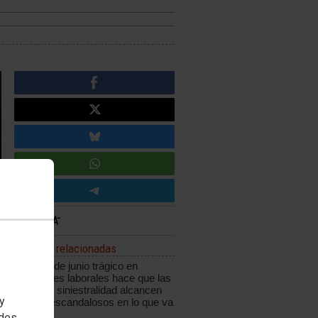
Noticias relacionadas
Un mes de junio trágico en
accidentes laborales hace que las
cifras de siniestralidad alcancen
 y
niveles escandalosos en lo que va
de año
edes