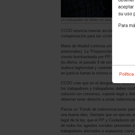
aceptar 
su uso 
Un trabajador de Metro en una de las últimas
Para má
CCOO anuncia nuevas acciones frente a Me
compensación para las víctimas del amiant
Metro de Madrid continúa sin dar una respu
potenciales). La “Proposición de Ley de c
siendo bombardeada por PP y Ciudadanos,
(la última, el pasado 9 de octubre). En su
dudosa legitimidad y carentes de mecanism
en justicia fueran la misma cosa.
Política
CCOO cree que en el desgraciado asunto d
los trabajadores y trabajadoras deben cont
solución sin consenso, soporte legal y do
deberían tener derecho a estas indemniza
Pactar un “Fondo de indemnizaciones para 
una buena idea. Siempre que se ejecute a
legal de la ley, que el PP y Ciudadanos es
de todos los agentes sociales presentes e
trabajadores afectados o expuestos como s