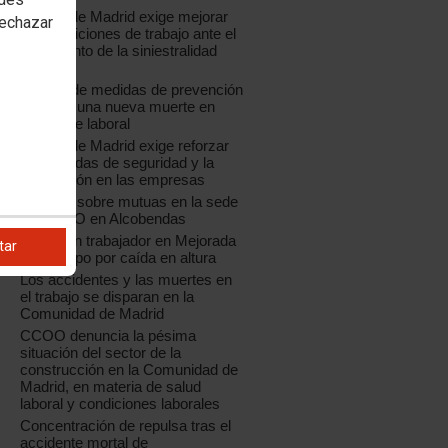
CCOO de Madrid exige mejorar
rechazar
las condiciones de trabajo ante el
incremento de la siniestralidad
laboral
La falta de medidas de prevención
provoca una nueva muerte en
accidente laboral
CCOO de Madrid exige reforzar
las medidas de seguridad y la
prevención en las empresas
o
Jornada sobre mutuas en la sede
de CCOO en Alcobendas
Muere un trabajador en Mejorada
tar
del Campo por caída en altura
Los accidentes y las muertes en
el trabajo se disparan en la
Comunidad de Madrid
CCOO denuncia la pésima
situación del sector de la
construcción en la Comunidad de
Madrid, en materia de salud
laboral y condiciones laborales
Concentración de repulsa tras el
accidente mortal de