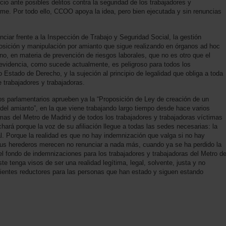
cio ante posibles delitos contra la seguridad de los trabajadores y
orme. Por todo ello, CCOO apoya la idea, pero bien ejecutada y sin renuncias
nciar frente a la Inspección de Trabajo y Seguridad Social, la gestión
osición y manipulación por amianto que sigue realizando en órganos ad hoc
no, en materia de prevención de riesgos laborales, que no es otro que el
evidencia, como sucede actualmente, es peligroso para todos los
o Estado de Derecho, y la sujeción al principio de legalidad que obliga a toda
e trabajadores y trabajadoras.
s parlamentarios aprueben ya la “Proposición de Ley de creación de un
el amianto”, en la que viene trabajando largo tiempo desde hace varios
imas del Metro de Madrid y de todos los trabajadores y trabajadoras víctimas
hará porque la voz de su afiliación llegue a todas las sedes necesarias: la
ial. Porque la realidad es que no hay indemnización que valga si no hay
 sus herederos merecen no renunciar a nada más, cuando ya se ha perdido la
l fondo de indemnizaciones para los trabajadores y trabajadoras del Metro d
e tenga visos de ser una realidad legítima, legal, solvente, justa y no
ientes reductores para las personas que han estado y siguen estando