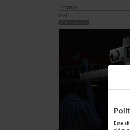
22/10/2018.
TEMAS
SINIESTRALIDAD
Polí
Este sit
obtener