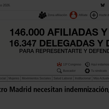
to 2026.
Zona afiliación
Afiliate
Hazte 
13º Congreso
Aquí estamos
Buscador
Tu sindicato
ocial
Mujeres
Movimientos Sociales
Salud Laboral
Institucional
Más Actual
ro Madrid necesitan indemnización, 