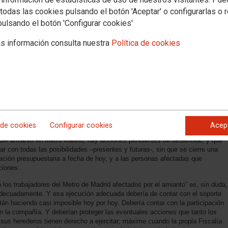
todas las cookies pulsando el botón 'Aceptar' o configurarlas o 
pulsando el botón 'Configurar cookies'
 concentraciones contra el amianto
s información consulta nuestra
Política de cookies
tro Madrid mientras la “Proposición de Ley de creación de un fondo de
o” se convierte definitivamente en ley
esta unívoca y cierta a las víctimas del amianto (tanto las reales, como las
reación de un fondo de compensación para las víctimas del amianto” sigue
 con una infinita presentación de enmiendas que actúa de constante bloque
 estrategia de echar balones fuera plantea iniciativas basadas en pactos de
o ejecutivo al no tener soporte legal. Como si lavarse la cara y compensar
 de cookies
Configurar cookies
Acep
el amianto en Metro Madrid, hay acciones pendientes de desarrollar, y que
ar con todas las posibilidades –presentes y futuras-, sin que se cierre una
tación presupuestaria a fecha de hoy, y a las personas afectadas que
ciones.
los trabajadores del Metro de Madrid afectados por el amianto” es, sin duda,
decuadamente. Y esa ejecución adecuada debería de contar con el soporte
tán haciendo casi imposible hoy por hoy. Debería contar con la participación
n la compañía. Y deberían proteger las eventuales acciones que tanto los
us herederos tienen derecho a ejercitar; máxime cuando la propia Fiscalía