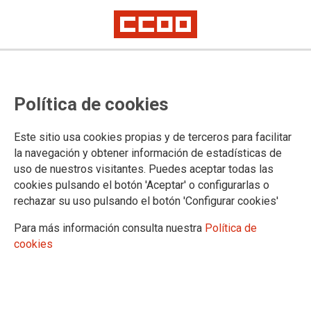
CCOO de Madrid, de nuevo, sede
Política de cookies
del LesGaiCineMad
Proyecciones 6 y 7 noviembre 19:00 h., Auditorio Marcelino Camacho C/
Este sitio usa cookies propias y de terceros para facilitar
Lope de Vega, 40 Madrid
la navegación y obtener información de estadísticas de
Entrada gratuita hasta completar aforo
uso de nuestros visitantes. Puedes aceptar todas las
cookies pulsando el botón 'Aceptar' o configurarlas o
30/10/2018.
rechazar su uso pulsando el botón 'Configurar cookies'
TEMAS
Para más información consulta nuestra
Política de
DERECHOS
cookies
La XXIII edición del
LESGAICINEMAD, el festival de
temática LGBT más importante y
reconocido de los países de habla