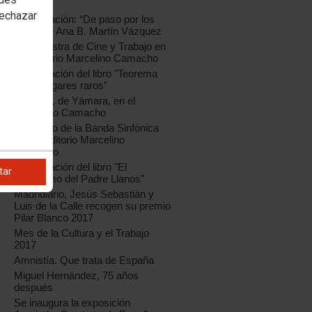
2017
rechazar
Presentación: “De paso por los
días”, de Ana B. Martín Vázquez
15ª Muestra de Cine y Trabajo en
el Auditorio Marcelino Camacho
Presentación del libro "Teorema
de los lugares raros"
"8 sillas", de Yámara, en el
Marcelino Camacho
Concierto de la Banda Sinfónica
en el Auditorio Marcelino
Camacho
Presentación del libro "El
tar
profetismo del Padre Llanos"
Madridiario, Jesús Sebastián y
Luis de la Calle recogen su premio
Pilar Blanco 2017
Mes de la Cultura y el Trabajo
2017
Amnistía. Que trata de España
Miguel Hernández, 75 años
después
Se inaugura la exposición