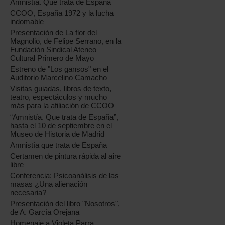
Amnistía. Que trata de España
CCOO, España 1972 y la lucha
indomable
Presentación de La flor del
Magnolio, de Felipe Serrano, en la
Fundación Sindical Ateneo
Cultural Primero de Mayo
Estreno de "Los gansos" en el
Auditorio Marcelino Camacho
Visitas guiadas, libros de texto,
teatro, espectáculos y mucho
más para la afiliación de CCOO
“Amnistía. Que trata de España”,
hasta el 10 de septiembre en el
Museo de Historia de Madrid
Amnistía que trata de España
Certamen de pintura rápida al aire
libre
Conferencia: Psicoanálisis de las
masas ¿Una alienación
necesaria?
Presentación del libro "Nosotros",
de A. García Orejana
Homenaje a Violeta Parra