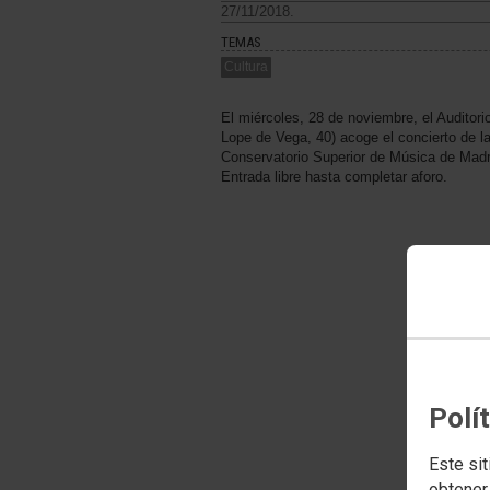
27/11/2018.
TEMAS
Cultura
El miércoles, 28 de noviembre, el Auditor
Lope de Vega, 40) acoge el concierto de
Conservatorio Superior de Música de Madr
Entrada libre hasta completar aforo.
Polí
Este sit
obtener