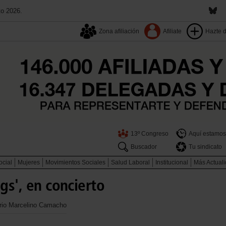
to 2026.
Zona afiliación
Afiliate
Hazte 
13º Congreso
Aquí estamos
Buscador
Tu sindicato
ocial
Mujeres
Movimientos Sociales
Salud Laboral
Institucional
Más Actual
gs', en concierto
orio Marcelino Camacho