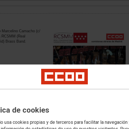
io Marcelino Camacho (c/
 la RCSMM (Real
id) Brass Band.
tica de cookies
io usa cookies propias y de terceros para facilitar la navegación
 información de estadísticas de uso de nuestros visitantes. Pu