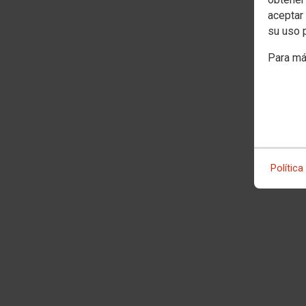
aceptar 
su uso 
Para má
Política