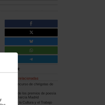
Noticias relacionadas
XXIII Concurso de chirigotas de
carnaval
Entrega de los premios de poesía
Andrés García Madrid
 y
Mayo de la Cultura y el Trabajo
edes