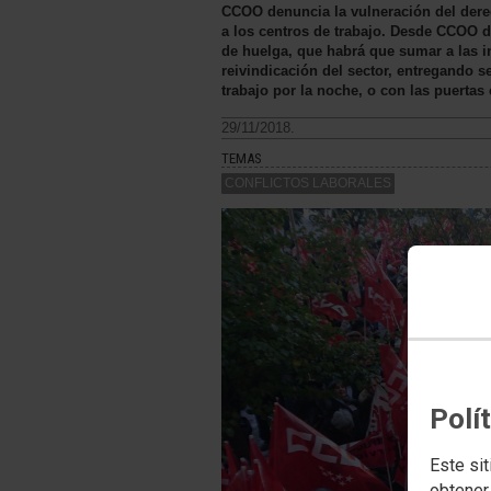
CCOO denuncia la vulneración del dere
a los centros de trabajo. Desde CCOO d
de huelga, que habrá que sumar a las in
reivindicación del sector, entregando s
trabajo por la noche, o con las puertas
29/11/2018.
TEMAS
CONFLICTOS LABORALES
Polí
Este sit
obtener