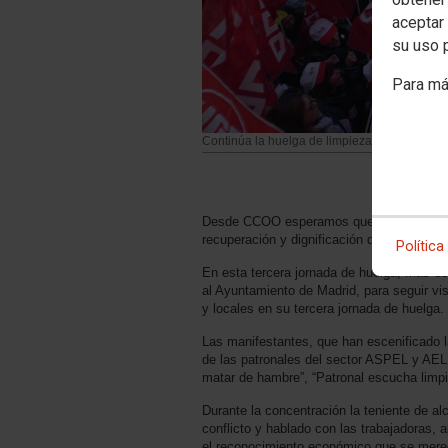
aceptar 
su uso 
Para má
Continúa la huelga de limpieza de edificios y
Desde CCOO esperamos que las empresas de
recuperación y dignificación del sector.
Política
En esta tercera jornada de huelga, más de
al Ayuntamiento de Madrid, para seguir vis
y locales en su tercera jornada de huelga.
Las manifestantes, que han escenificado 
de las patronales del sector ASPEL y AE
matar de hambre”, “Patronal escucha limpi
Durante la concentración la teniente de al
conflicto y hablado con las trabajadoras,
el reconocimiento económico que se mere