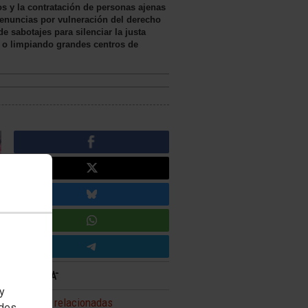
s y la contratación de personas ajenas
denuncias por vulneración del derecho
 sabotajes para silenciar la justa
, o limpiando grandes centros de
 y
Noticias relacionadas
edes