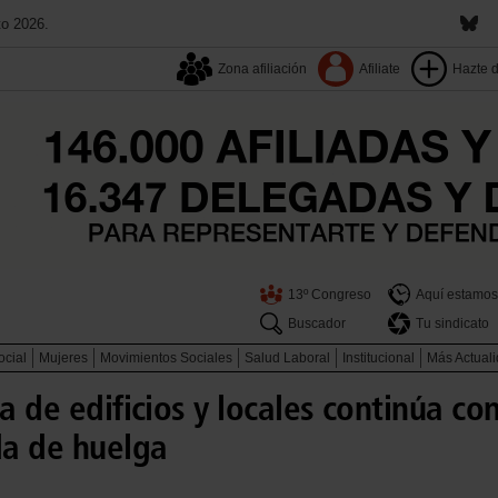
to 2026.
Zona afiliación
Afiliate
Hazte 
13º Congreso
Aquí estamos
Buscador
Tu sindicato
ocial
Mujeres
Movimientos Sociales
Salud Laboral
Institucional
Más Actual
a de edificios y locales continúa co
da de huelga