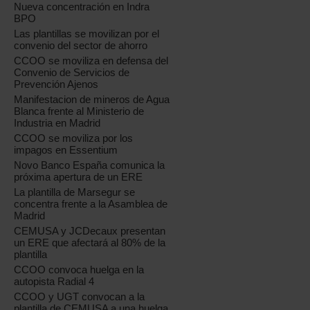
Nueva concentración en Indra
BPO
Las plantillas se movilizan por el
convenio del sector de ahorro
CCOO se moviliza en defensa del
Convenio de Servicios de
Prevención Ajenos
Manifestacion de mineros de Agua
Blanca frente al Ministerio de
Industria en Madrid
CCOO se moviliza por los
impagos en Essentium
Novo Banco España comunica la
próxima apertura de un ERE
La plantilla de Marsegur se
concentra frente a la Asamblea de
Madrid
CEMUSA y JCDecaux presentan
un ERE que afectará al 80% de la
plantilla
CCOO convoca huelga en la
autopista Radial 4
CCOO y UGT convocan a la
plantilla de CEMUSA a una huelga