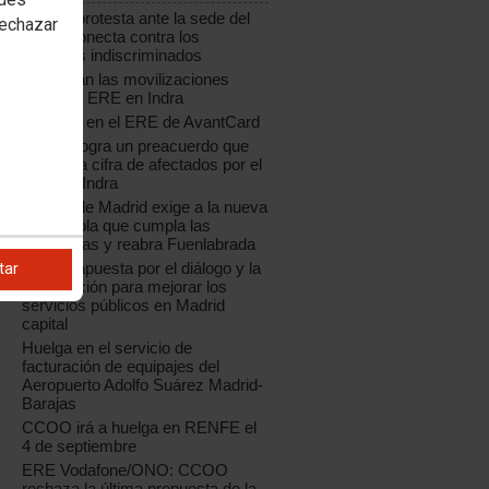
CCOO protesta ante la sede del
rechazar
grupo Konecta contra los
despidos indiscriminados
Continúan las movilizaciones
contra el ERE en Indra
Acuerdo en el ERE de AvantCard
CCOO logra un preacuerdo que
reduce la cifra de afectados por el
ERE de Indra
CCOO de Madrid exige a la nueva
Coca-Cola que cumpla las
sentencias y reabra Fuenlabrada
CCOO apuesta por el diálogo y la
tar
negociación para mejorar los
servicios públicos en Madrid
capital
Huelga en el servicio de
facturación de equipajes del
Aeropuerto Adolfo Suárez Madrid-
Barajas
CCOO irá a huelga en RENFE el
4 de septiembre
ERE Vodafone/ONO: CCOO
rechaza la última propuesta de la