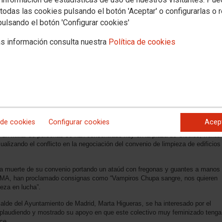
todas las cookies pulsando el botón 'Aceptar' o configurarlas o 
pulsando el botón 'Configurar cookies'
s información consulta nuestra
Política de cookies
 locales
l sector rectifiquen en su actitud, y se sienten a negociar pensando en la
 de cookies
Configurar cookies
Acep
 un millar de personas se han concentrado hoy en la plaza de Cibeles, frente
ualizando el conflicto en la negociación del convenio de limpieza de edificios
la muerte de su convenio portando un ataúd con fregonas y guantes a manos
LMA, han proclamado consignas como “Vampiros Chupa sangre, nos quieren
eza en lucha”.
calde del Ayuntamiento de Madrid, Marta Higueras, se ha interesado por el
 aplaudiendo y mostrado su apoyo en que este colectivo muy feminizado tenga
ce.