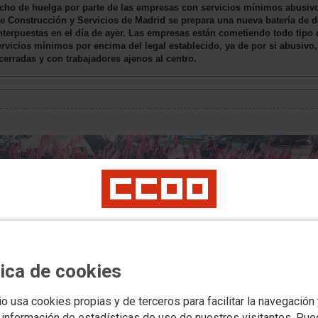
cho de huelga por parte de las empresas con servicios mínimos abusivo
e Construcción y Servicios de Madrid se prepara una nueva batería de 
terpuestas en el día de ayer. Las empresas están cometiendo todo tipo de
ervicios mínimos por encima del legal establecido, ya de por si abusivo
 cerradas y con trabajadores ajenos al centro.
tica de cookies
io usa cookies propias y de terceros para facilitar la navegación
 información de estadísticas de uso de nuestros visitantes. Pu