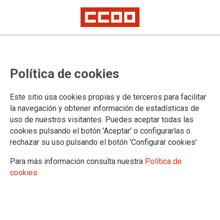
CCOO convoca huelga de
Política de cookies
interventores en Renfe el 14 de
diciembre en todo el Estado
Este sitio usa cookies propias y de terceros para facilitar
la navegación y obtener información de estadísticas de
uso de nuestros visitantes. Puedes aceptar todas las
La falta de plantilla en la empresa pública hace imposible
cookies pulsando el botón 'Aceptar' o configurarlas o
prestar un servicio de calidad y con la seguridad deseable
rechazar su uso pulsando el botón 'Configurar cookies'
para las y los viajeros.
Para más información consulta nuestra
Política de
04/12/2018.
cookies
TEMAS
SERVICIOS PUBLICOS
“La conflictividad, tanto en Renfe como en Adif, por la falta de
creación de empleo, los incumplimientos sobre la negociación de la