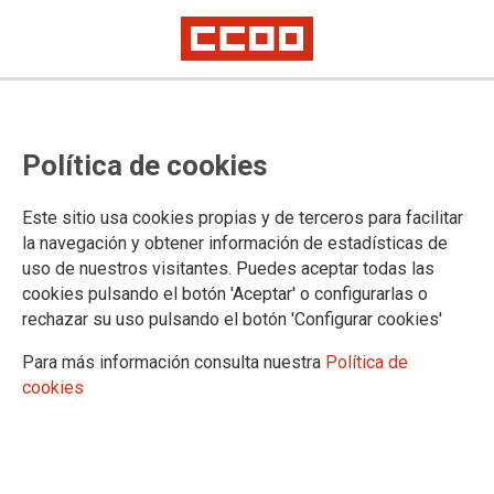
La plantilla de Amazon continúa
Política de cookies
su lucha por un convenio digno en
el centro de San Fernando de
Este sitio usa cookies propias y de terceros para facilitar
Henares
la navegación y obtener información de estadísticas de
uso de nuestros visitantes. Puedes aceptar todas las
El pasado sábado hubo un nuevo paro
cookies pulsando el botón 'Aceptar' o configurarlas o
rechazar su uso pulsando el botón 'Configurar cookies'
17/12/2018.
Para más información consulta nuestra
Política de
TEMAS
cookies
CONFLICTOS LABORALES