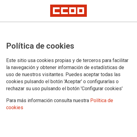
8 de Marzo, huelga por la
Política de cookies
igualdad efectiva entre mujeres y
hombres
Este sitio usa cookies propias y de terceros para facilitar
la navegación y obtener información de estadísticas de
Los sindicatos madrileños han presentado la jornada de lucha y
uso de nuestros visitantes. Puedes aceptar todas las
movilización del Día Internacional de la Mujer Trabajadora
cookies pulsando el botón 'Aceptar' o configurarlas o
rechazar su uso pulsando el botón 'Configurar cookies'
21/02/2019.
TEMAS
Para más información consulta nuestra
Política de
8DEMARZO
cookies