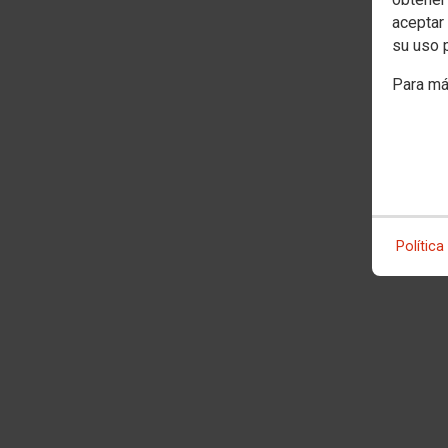
aceptar 
su uso 
Para má
Política