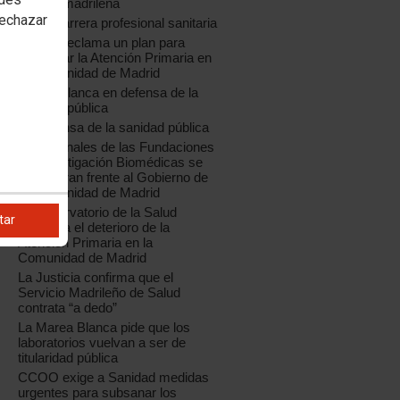
pública madrileña
rechazar
Por la carrera profesional sanitaria
CCOO reclama un plan para
recuperar la Atención Primaria en
la Comunidad de Madrid
Marea Blanca en defensa de la
sanidad pública
En defensa de la sanidad pública
Profesionales de las Fundaciones
de Investigación Biomédicas se
concentran frente al Gobierno de
la Comunidad de Madrid
El Observatorio de la Salud
tar
denuncia el deterioro de la
Atención Primaria en la
Comunidad de Madrid
La Justicia confirma que el
Servicio Madrileño de Salud
contrata “a dedo”
La Marea Blanca pide que los
laboratorios vuelvan a ser de
titularidad pública
CCOO exige a Sanidad medidas
urgentes para subsanar los