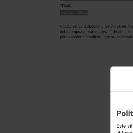
TEMAS
Sanidad Púbica
CCOO de Construcción y Servicios de Madr
debía empezar este martes, 2 de abril. El
para abordar el conflicto, que se celebrar
Polí
Este sit
obtener