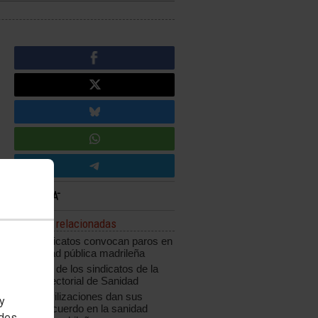
Noticias relacionadas
Los sindicatos convocan paros en
la sanidad pública madrileña
Encierro de los sindicatos de la
Mesa Sectorial de Sanidad
Las movilizaciones dan sus
 y
frutos: acuerdo en la sanidad
edes