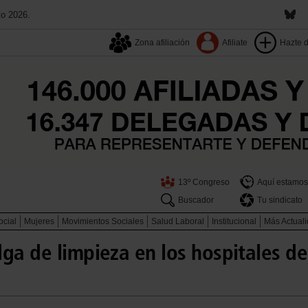
to 2026.
Zona afiliación
Afiliate
Hazte 
13º Congreso
Aquí estamos
Buscador
Tu sindicato
ocial
Mujeres
Movimientos Sociales
Salud Laboral
Institucional
Más Actual
lga de limpieza en los hospitales 