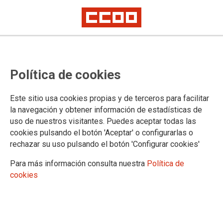
Mentiras y verdades sobre las
Política de cookies
rebajas de impuestos y fiscalidad
en periodo electoral
Este sitio usa cookies propias y de terceros para facilitar
la navegación y obtener información de estadísticas de
Charla- coloquio este miércoles, 3 de abril, a las 18,30 horas, en
uso de nuestros visitantes. Puedes aceptar todas las
Leganés
cookies pulsando el botón 'Aceptar' o configurarlas o
Con la llegada del periodo electoral se intensifica el discurso
rechazar su uso pulsando el botón 'Configurar cookies'
de determinadas opciones políticas sobre las rebajas en los
impuestos que se utiliza como reclamo para conseguir votos
Para más información consulta nuestra
Política de
entrando en un círculo perverso en el que quién promete las
cookies
bajadas de impuestos antes de las elecciones lamenta,
después de las mismas, la falta de recursos económicos para
afrontar los gastos en pensiones, sanidad, educación, etc.