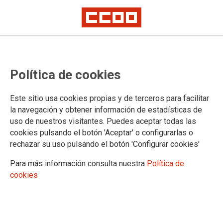
El paro baja lentamente en
Política de cookies
Madrid sobre la base de una
temporalidad cada vez mayor
Este sitio usa cookies propias y de terceros para facilitar
la navegación y obtener información de estadísticas de
uso de nuestros visitantes. Puedes aceptar todas las
02/07/2019.
cookies pulsando el botón 'Aceptar' o configurarlas o
rechazar su uso pulsando el botón 'Configurar cookies'
TEMAS
PARO
Para más información consulta nuestra
Política de
cookies