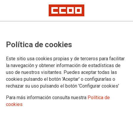
32.987 personas sufren
Política de cookies
directamente el paro en la
Comarca del Henares
Este sitio usa cookies propias y de terceros para facilitar
la navegación y obtener información de estadísticas de
uso de nuestros visitantes. Puedes aceptar todas las
Los mayores municipios de la comarca arrojan estas cifras de
cookies pulsando el botón 'Aceptar' o configurarlas o
paradas y parados (sobre todo paradas): Alcalá 11.891;
rechazar su uso pulsando el botón 'Configurar cookies'
Torrejón 7.907; Coslada 4.245; San Fernando 2.201; y
Mejorada 1.389
Para más información consulta nuestra
Política de
cookies
04/07/2019.
TEMAS
PARO