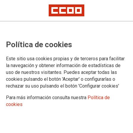
Libertad y Orgullo LGTBI
Política de cookies
Artículo de opinión de Jaime Cedrún, secretario general de CCOO de
Madrid
Este sitio usa cookies propias y de terceros para facilitar
la navegación y obtener información de estadísticas de
04/07/2019.
uso de nuestros visitantes. Puedes aceptar todas las
TEMAS
cookies pulsando el botón 'Aceptar' o configurarlas o
OPINION
rechazar su uso pulsando el botón 'Configurar cookies'
“Impregnan el centro de la ciudad de
Para más información consulta nuestra
Política de
un hedor insalubre e insoportable”.
cookies
Esta frase es parte del argumentario
de Vox, el partido neofranquista
socio de PP y Ciudadanos,
refiriéndose al colectivo LGTBI.
Según se ha desvelado en los