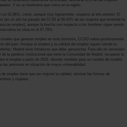
upados. Y es un fenómeno que crece en la región.
en un 62,86%, crece, aunque muy ligeramente, respecto al año anterior. El
res (en un año ha pasado del 57,83 al 58,43% de las mujeres que teniendo la
 buscan empleo), aunque la brecha con respecto a los hombres sigue siendo
masculina se sitúa en el 67,78%.
cionales que generan empleo en este trimestre, CCOO valora positivamente
ión del paro. Aunque el empleo y la calidad del empleo siguen siendo la
rileñas, Madrid tiene fortalezas que debe aprovechar. Para ello es necesario
ir de la parálisis institucional que tiene la Comunidad de Madrid, recuperar la
ara el empleo a partir de 2020, abordar medidas para un cambio de modelo
a las personas en situación de mayor vulnerabilidad.
 de empleo tiene que ser mejorar la calidad, eliminar las formas de
hombres y mujeres.