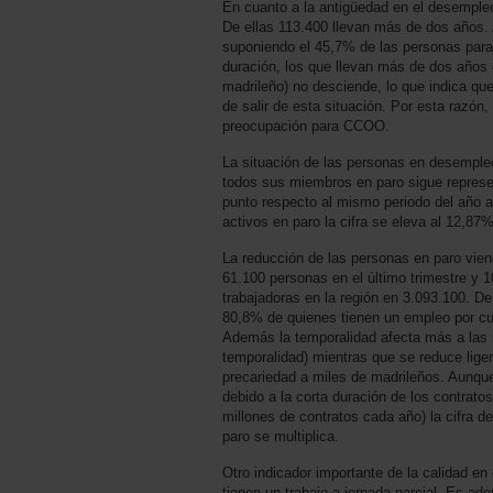
En cuanto a la antigüedad en el desemple
De ellas 113.400 llevan más de dos años. 
suponiendo el 45,7% de las personas para
duración, los que llevan más de dos años 
madrileño) no desciende, lo que indica q
de salir de esta situación. Por esta razón,
preocupación para CCOO.
La situación de las personas en desempleo 
todos sus miembros en paro sigue represen
punto respecto al mismo periodo del año an
activos en paro la cifra se eleva al 12,87%
La reducción de las personas en paro vie
61.100 personas en el último trimestre y 
trabajadoras en la región en 3.093.100. De
80,8% de quienes tienen un empleo por cuen
Además la temporalidad afecta más a las
temporalidad) mientras que se reduce lige
precariedad a miles de madrileños. Aunqu
debido a la corta duración de los contrat
millones de contratos cada año) la cifra 
paro se multiplica.
Otro indicador importante de la calidad e
tienen un trabajo a jornada parcial. Es a