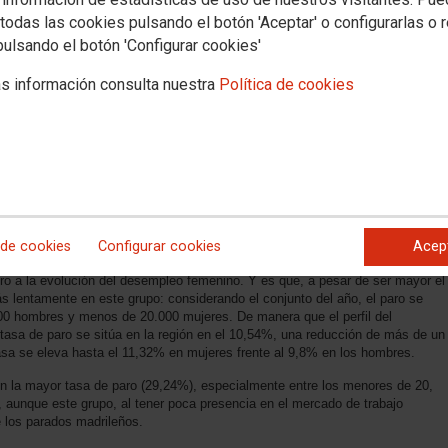
todas las cookies pulsando el botón 'Aceptar' o configurarlas o 
pulsando el botón 'Configurar cookies'
s información consulta nuestra
Política de cookies
del año arrojan resultados positivos desde el punto de vista del empleo, al
eadas en 37.300 personas y aumentar la ocupación en 61.100. Los datos de
 la actividad estacional, resultan positivos y llaman a las organizaciones
a parálisis y mantener el diálogo social para afrontar los retos pendientes.
dad de Madrid tenía a 364.600 personas en desempleo, según los datos de la
0 parados menos con respecto al primer trimestre y 45.700 respecto al
ersonas paradas, 173.000 eran hombres y 191.600 mujeres. Respecto al
 de cookies
Configurar cookies
Acep
o más en las mujeres, (24.000 mujeres paradas menos frente a 13.000
ro a la evolución del desempleo femenino. Y es que, a pesar de ser mayor el
 lentamente en este grupo: considerando el conjunto del año, el paro se
00 hombres y menos de 20.000 mujeres. De manera que el perfil del
tasa de paro se sitúa en la región en el 10,54%, una reducción de más de un
tasa se eleva hasta el 11,32% en mujeres frente al 9,8% en los hombres.
n la mayor tasa de paro (29,24%), especialmente entre los menores de 20,
 aunque este grupo, al tener poca presencia en el mercado de trabajo
 los parados madrileños.