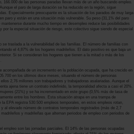
o, 166.000 de las personas paradas llevan más de un año buscando empleo.
Aunque el paro de larga duración se ha reducido en la región, sigue
das. Especialmente preocupante es la situación de los parados de muy larga
en paro y están en una situación más vulnerable. Su peso (31,1% del paro
ue mantenerse durante mucho tiempo en desempleo reduce las posibilidades
 y por la especial situación de riesgo, este colectivo sigue siendo de especial
se traslada a la vulnerabilidad de las familias. El número de familias con
tando el 4,87% de los hogares madrileños. El dato positivo es que baja un
terior. Si se consideran los hogares que tienen a la mitad o más de los
.
ne acompañada de un incremento en la población ocupada, que ha crecido en
105.700 en los últimos doce meses, situando el número de personas
 ellos 2,76 millones son trabajadores y trabajadoras asalariadas. Aunque el
ta ajena tiene un contrato indefinido, la temporalidad afecta a casi el 20%.
 mujeres (21%) y se ha incrementado en este grupo (0,5% más de tasa de
ramente entre los hombres. Esta situación atrapa en una trampa de
e la EPA registra 530.500 empleos temporales, en estos empleos rotan,
os y al elevado número de contratos temporales registrados (más de 2,7
de madrileños y madrileñas que alternan periodos de empleo con periodos de
n el empleo son las jornadas parciales. El 14% de las personas ocupadas
demás un fenómeno claramente feminizado: afecta al 21% de las mujeres