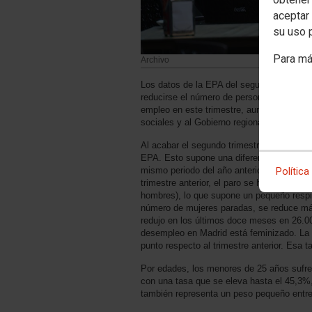
aceptar 
su uso 
Para má
Archivo
Los datos de la EPA del segundo trimestre 
reducirse el número de personas desempl
empleo en este trimestre, aunque ligados a
sociales y al Gobierno regional a salir de l
Al acabar el segundo trimestre la Comuni
EPA. Esto supone una diferencia de 37.30
mismo periodo del año anterior. De las p
Política
trimestre anterior, el paro se ha reducid
hombres), lo que supone un pequeño respi
número de mujeres paradas, se reduce más
redujo en los últimos doce meses en 26.0
desempleo en Madrid está feminizado. La 
punto respecto al trimestre anterior. Esa 
Por edades, los menores de 25 años sufre
con una tasa que se eleva hasta el 45,3%,
también representa un peso pequeño entre