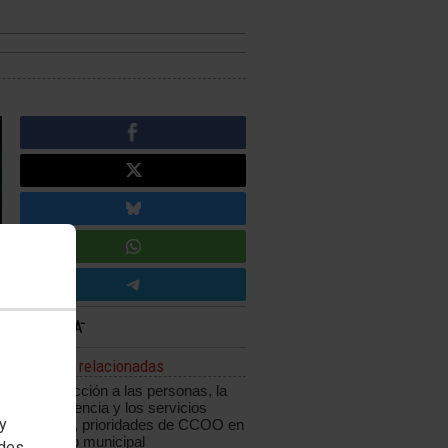
Noticias relacionadas
La protección a las personas, la
transparencia y los servicios
 y
públicos, prioridades de CCOO en
el ámbito municipal
edes