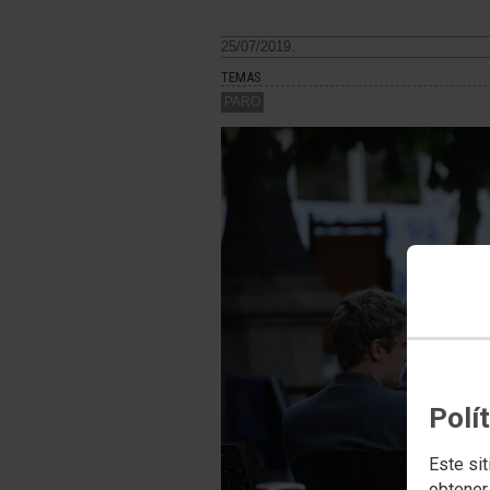
25/07/2019.
TEMAS
PARO
Polí
Este sit
obtener