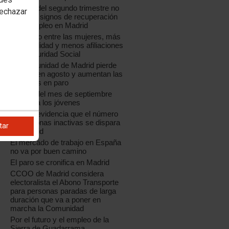
La EPA del segundo trimestre no
rechazar
muestra signos de recuperación
en el empleo en Madrid
Más paro entre las mujeres, más
temporalidad y menos afiliaciones
a la Seguridad Social
La Comunidad de Madrid pierde
empleo en agosto y aumentan las
personas en paro
El paro del mes de septiembre
castiga a los jóvenes
La EPA evidencia que el número
de personas inactivas se dispara
tar
en Madrid
El mercado de trabajo en España
no va por buen camino
El paro se cronifica en Madrid
CCOO de Madrid considera
electoralista el Abono Transporte
para personas paradas de larga
duración que va a poner en
marcha la Comunidad
Por el futuro y el empleo de la
Sierra de Guadarrama