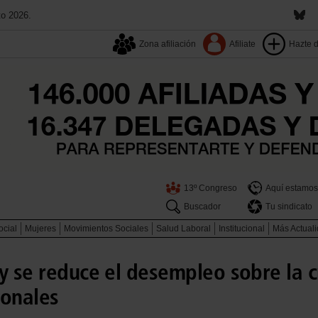
to 2026.
Zona afiliación
Afiliate
Hazte 
13º Congreso
Aquí estamos
Buscador
Tu sindicato
ocial
Mujeres
Movimientos Sociales
Salud Laboral
Institucional
Más Actual
 y se reduce el desempleo sobre la 
ionales