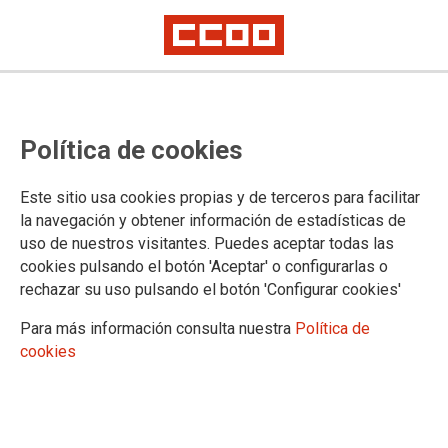
Dos siglos del Prado, testigo
Política de cookies
excepcional de Madrid
Artículo de opinión de Jaime Cedrún, secretario general de CCOO de
Este sitio usa cookies propias y de terceros para facilitar
Madrid
la navegación y obtener información de estadísticas de
uso de nuestros visitantes. Puedes aceptar todas las
08/08/2019.
cookies pulsando el botón 'Aceptar' o configurarlas o
rechazar su uso pulsando el botón 'Configurar cookies'
TEMAS
OPINION
Para más información consulta nuestra
Política de
cookies
Dos siglos lleva siendo testigo el
Museo del Prado de las alegrías y
desgracias de la capital. En su
exterior, bajo la mirada de la estatua
de Velázquez, las Comisiones