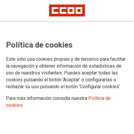
CCOO celebra la desconvocatoria
Política de cookies
de huelga en el Colegio Rural
Jarama
Este sitio usa cookies propias y de terceros para facilitar
la navegación y obtener información de estadísticas de
La Dirección de Área Territorial Norte ha aceptado parcialmente las
uso de nuestros visitantes. Puedes aceptar todas las
reivindicaciones del profesorado
cookies pulsando el botón 'Aceptar' o configurarlas o
Ayer, día 11 de septiembre, el profesorado del CRA (Colegio
rechazar su uso pulsando el botón 'Configurar cookies'
Rural Agrupado) Jarama, reunido en asamblea, decidió por
unanimidad desconvocar la huelga que había anunciado ante
Para más información consulta nuestra
Política de
el desinterés de la Administración por el grave déficit de
cookies
plantilla que sufría el centro a comienzos de este curso.
12/09/2019.
TEMAS