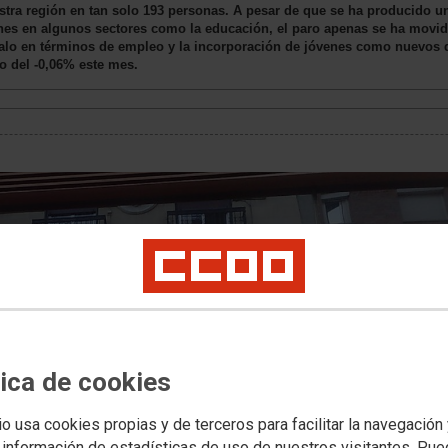
stra región en tan solo 193 personas. A pesar de que se ha producido un
nes en algunos sectores como la educación, el paro apenas se ha movid
alo en términos de empleo y la incorporación de jóvenes como nuevo
o del -0,06% este mes.
tica de cookies
io usa cookies propias y de terceros para facilitar la navegación
 información de estadísticas de uso de nuestros visitantes. Pu