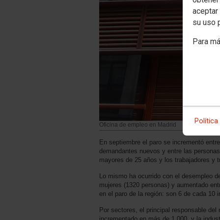
aceptar 
su uso 
Para má
Política
Oficina de empleo en Madrid
En septiembre el paro se incrementó entr
demandantes nuevos y entre las personas 
mayores de 25 años y los trabajadores y t
Lo mismo ha ocurrido con el desempleo de
mujeres (1320 personas) y aumentado entre
en el paro de la región: son 6 de cada 10 i
Por sectores, el principal responsable de
incrementado en más de 1.000, y la indust