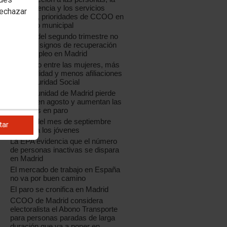
transparencia y los servicios
rechazar
públicos, prioridades de CCOO en
el ámbito municipal
La EPA del segundo trimestre no
muestra signos de recuperación
en el empleo en Madrid
Más paro entre las mujeres, más
temporalidad y menos afiliaciones
a la Seguridad Social
La Comunidad de Madrid pierde
empleo en agosto y aumentan las
personas en paro
El paro del mes de septiembre
tar
castiga a los jóvenes
La EPA evidencia que el número
de personas inactivas se dispara
en Madrid
El mercado de trabajo en España
no va por buen camino
El paro se cronifica en Madrid
CCOO de Madrid considera
electoralista el Abono Transporte
para personas paradas de larga
duración que va a poner en