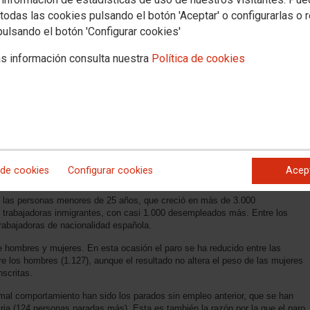
todas las cookies pulsando el botón 'Aceptar' o configurarlas o 
pulsando el botón 'Configurar cookies'
s información consulta nuestra
Política de cookies
 de cookies
Configurar cookies
Acep
e las personas menores de 25 años, que creció en más de 3.000
trabajadoras inmigrantes, con casi 1.000 desempleados más. Entre los
rabajadoras de nacionalidad española.
 hombres y mujeres. En esta ocasión el paro se ha reducido entre las
 los hombres (1.127), aunque el resultado no altera el peso de las mujeres
nscritas.
l mal comportamiento han sido los parados sin empleo anterior, que se han
ria (124 personas paradas más). Esta es también la razón por la que el paro