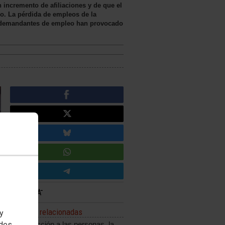
 incremento de afiliaciones y de que el
o. La pérdida de empleos de la
s demandantes de empleo han provocado
Noticias relacionadas
 y
edes
La protección a las personas, la