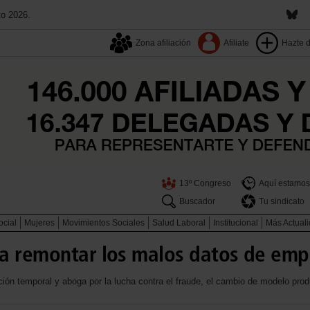
to 2026.
Zona afiliación
Afiliate
Hazte 
13º Congreso
Aquí estamos
Buscador
Tu sindicato
ocial
Mujeres
Movimientos Sociales
Salud Laboral
Institucional
Más Actual
a remontar los malos datos de emp
ón temporal y aboga por la lucha contra el fraude, el cambio de modelo produ