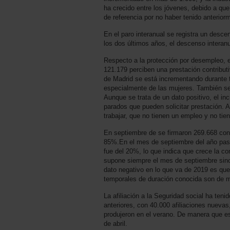
ha crecido entre los jóvenes, debido a qu
de referencia por no haber tenido anterio
En el paro interanual se registra un des
los dos últimos años, el descenso intera
Respecto a la protección por desempleo, e
121.179 perciben una prestación contributi
de Madrid se está incrementando durante 
especialmente de las mujeres. También se
Aunque se trata de un dato positivo, el i
parados que pueden solicitar prestación.
trabajar, que no tienen un empleo y no tie
En septiembre de se firmaron 269.668 cont
85%.En el mes de septiembre del año pasa
fue del 20%, lo que indica que crece la co
supone siempre el mes de septiembre sino 
dato negativo en lo que va de 2019 es qu
temporales de duración conocida son de m
La afiliación a la Seguridad social ha te
anteriores, con 40.000 afiliaciones nuevas
produjeron en el verano. De manera que 
de abril.