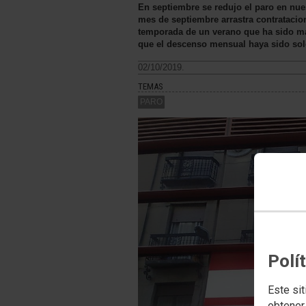
En septiembre se redujo el paro en nue
mes de septiembre arrastra contratacio
temporada de un verano que ha sido m
que el descenso mensual haya sido sol
02/10/2019.
TEMAS
PARO
Polí
Este sit
obtener