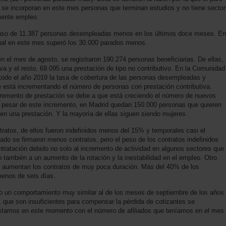
e se incorporan en este mes personas que terminan estudios y no tiene sector
rmente empleo.
censo de 11.387 personas desempleadas menos en los últimos doce meses. En
nual en este mes superó los 30.000 parados menos.
n el mes de agosto, se registraron 190.274 personas beneficiarias. De ellas,
va y el resto, 69.095 una prestación de tipo no contributivo. En la Comunidad
todo el año 2019 la tasa de cobertura de las personas desempleadas y
 está incrementando el número de personas con prestación contributiva.
ncremento de prestación se debe a que está creciendo el número de nuevos
 A pesar de este incremento, en Madrid quedan 150.000 personas que quieren
nen una prestación. Y la mayoría de ellas siguen siendo mujeres.
ratos, de ellos fueron indefinidos menos del 15% y temporales casi el
do se firmaron menos contratos, pero el peso de los contratos indefinidos
ntratación debido no solo al incremento de actividad en algunos sectores que
también a un aumento de la rotación y la inestabilidad en el empleo. Otro
e aumentan los contratos de muy poca duración. Más del 40% de los
enos de seis días.
nido un comportamiento muy similar al de los meses de septiembre de los años
, que son insuficientes para compensar la pérdida de cotizantes se
estamos en este momento con el número de afiliados que teníamos en el mes