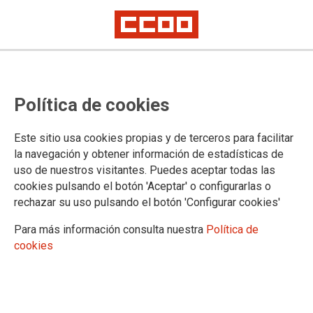
No al despido por enfermar
Política de cookies
Artículo de opinión de Jaime Cedrún, secretario general de CCOO de
Madrid
Este sitio usa cookies propias y de terceros para facilitar
la navegación y obtener información de estadísticas de
28/11/2019.
uso de nuestros visitantes. Puedes aceptar todas las
TEMAS
cookies pulsando el botón 'Aceptar' o configurarlas o
OPINION
rechazar su uso pulsando el botón 'Configurar cookies'
El hijo de María José es un pequeño
Para más información consulta nuestra
Política de
fuenlabreño de ocho años que en su
cookies
inocencia está contento porque
últimamente pasa más tiempo con
su madre. Pero ella se encuentra
“rara” porque a sus treinta y tantos
nunca ha estado en paro desde los