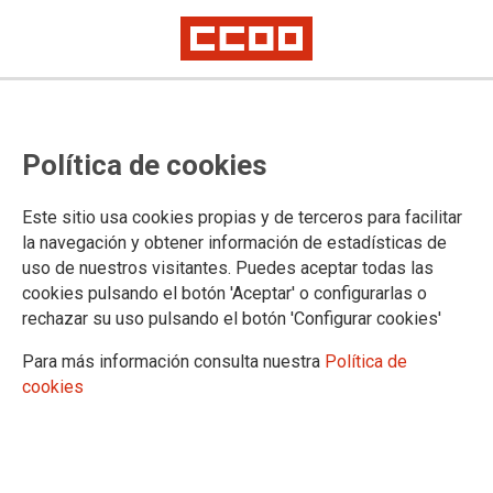
Faltan 30 especialistas en
Política de cookies
Pedagogía terapéutica y en
Audición y lenguaje en los centros
Este sitio usa cookies propias y de terceros para facilitar
de primaria y secundaria de la
la navegación y obtener información de estadísticas de
uso de nuestros visitantes. Puedes aceptar todas las
zona oeste
cookies pulsando el botón 'Aceptar' o configurarlas o
rechazar su uso pulsando el botón 'Configurar cookies'
Para más información consulta nuestra
Política de
16/12/2019.
cookies
TEMAS
ENSEÑANZA
CCOO elabora un informe que recoge datos del 94% de los