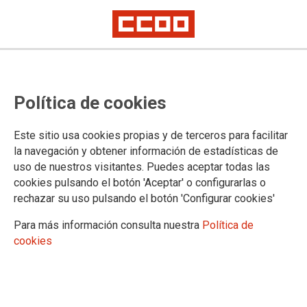
EPA CUARTO TRIMESTRE
Madrid mantiene un mercado de
Política de cookies
trabajo dual y precario
Este sitio usa cookies propias y de terceros para facilitar
Si bien mejora sus datos de ocupación y reduce el paro
la navegación y obtener información de estadísticas de
uso de nuestros visitantes. Puedes aceptar todas las
Los datos de paro y ocupación de la EPA del 4º trimestre de
cookies pulsando el botón 'Aceptar' o configurarlas o
2019 arrojan un descenso del paro y un incremento de la
rechazar su uso pulsando el botón 'Configurar cookies'
ocupación, pero evidencian que se cronifican problemas
como la dificultad de encontrar empleo en las personas
Para más información consulta nuestra
Política de
paradas de larga duración y la dualidad del mercado de
cookies
trabajo, con un peso importante de la precariedad.
28/01/2020.
TEMAS
PARO