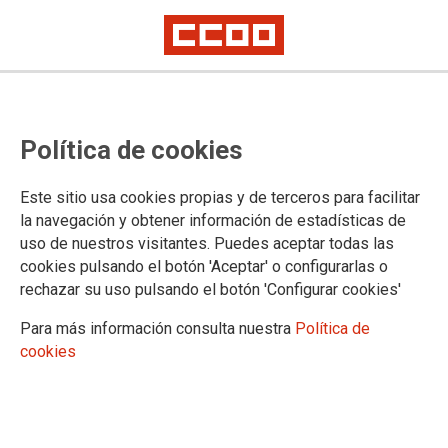
El Taller de Medio Ambiente de
Política de cookies
CCOO de Madrid visitó Madrid Río
El pasado 25 de enero de 2020
Este sitio usa cookies propias y de terceros para facilitar
la navegación y obtener información de estadísticas de
uso de nuestros visitantes. Puedes aceptar todas las
29/01/2020.
cookies pulsando el botón 'Aceptar' o configurarlas o
TEMAS
rechazar su uso pulsando el botón 'Configurar cookies'
TALLER DE MEDIO AMBIENTE
Para más información consulta nuestra
Política de
cookies