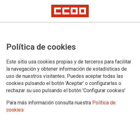
CCOO exige al consejero de
Política de cookies
Justicia el cierre inmediato de
todas las sedes judiciales de la
Este sitio usa cookies propias y de terceros para facilitar
Comunidad de Madrid
la navegación y obtener información de estadísticas de
uso de nuestros visitantes. Puedes aceptar todas las
cookies pulsando el botón 'Aceptar' o configurarlas o
rechazar su uso pulsando el botón 'Configurar cookies'
18/03/2020.
Para más información consulta nuestra
Política de
CCOO ha exigido por escrito al consejero de Justicia de la
cookies
Comunidad de Madrid el cierre inmediato de todas las sedes
judiciales de la Comunidad de Madrid. El sindicato denuncia que la
falta de medidas preventivas en las sedes judiciales así como el
empecinamiento de la Consejería de Justicia en no reducir, primero
drásticamente la atención al público (con la excusa de la