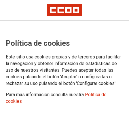
Preguntas frecuentes sobre las
Política de cookies
medidas sociales contra el
coronavirus
Este sitio usa cookies propias y de terceros para facilitar
la navegación y obtener información de estadísticas de
uso de nuestros visitantes. Puedes aceptar todas las
Descarga aquí el documento >>
cookies pulsando el botón 'Aceptar' o configurarlas o
23/03/2020.
rechazar su uso pulsando el botón 'Configurar cookies'
TEMAS
Para más información consulta nuestra
Política de
Coronavirus/Medidas Sociales
cookies