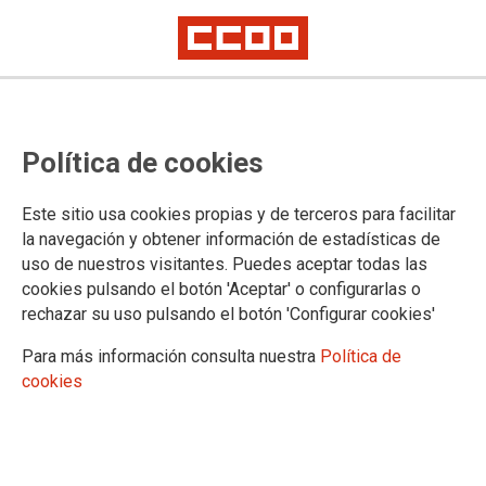
Más rehabilitación y menos
Política de cookies
pelotazos
Artículo de opinión de Jaime Cedrún, secretario general de CCOO de
Este sitio usa cookies propias y de terceros para facilitar
Madrid
la navegación y obtener información de estadísticas de
uso de nuestros visitantes. Puedes aceptar todas las
27/08/2020.
cookies pulsando el botón 'Aceptar' o configurarlas o
rechazar su uso pulsando el botón 'Configurar cookies'
TEMAS
OPINION
Para más información consulta nuestra
Política de
cookies