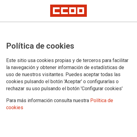
“Ayuso debe rectificar y pedir
Política de cookies
perdón por sus comentarios
racistas en sede parlamentaria”
Este sitio usa cookies propias y de terceros para facilitar
la navegación y obtener información de estadísticas de
Para CCOO de Madrid, la actitud de la presidenta ya resulta insoportable
uso de nuestros visitantes. Puedes aceptar todas las
y cree que su gestión se merece la reprobación de la Asamblea de
Madrid
cookies pulsando el botón 'Aceptar' o configurarlas o
rechazar su uso pulsando el botón 'Configurar cookies'
La afirmación realizada este martes por la presidenta de la
Comunidad de Madrid, Díaz Ayuso, en el Debate del Estado
Para más información consulta nuestra
Política de
de la Región, en la que asoció el crecimiento de la Covid a
cookies
los modos de vida de la población inmigrante es intolerable y
alimenta el discurso del odio hacia las personas extranjeras.
16/09/2020.