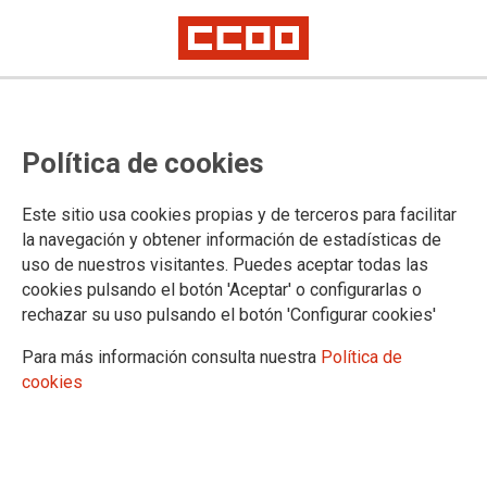
Sobre la posible puesta en
Política de cookies
libertad de Carlos García Juliá,
uno de los autores del asesinato
Este sitio usa cookies propias y de terceros para facilitar
de los Abogados de Atocha
la navegación y obtener información de estadísticas de
uso de nuestros visitantes. Puedes aceptar todas las
cookies pulsando el botón 'Aceptar' o configurarlas o
rechazar su uso pulsando el botón 'Configurar cookies'
30/10/2020.
TEMAS
Para más información consulta nuestra
Política de
ABOGADOS DE ATOCHA
cookies
Desde que Carlos García Juliá fue extraditado a España desde
Brasil, donde se encontraba huido y con una identidad falsa a
nombre de un súbdito venezolano, y entregado a las autoridades