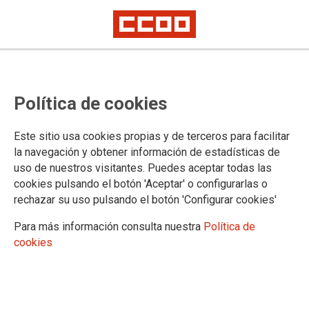
25-N: Contra la violencia machista
Política de cookies
hay que actuar
Artículo de opinión de Jaime Cedrún, secretario general de CCOO Madrid
Este sitio usa cookies propias y de terceros para facilitar
la navegación y obtener información de estadísticas de
uso de nuestros visitantes. Puedes aceptar todas las
26/11/2020.
cookies pulsando el botón 'Aceptar' o configurarlas o
TEMAS
rechazar su uso pulsando el botón 'Configurar cookies'
OPINION
Para más información consulta nuestra
Política de
cookies