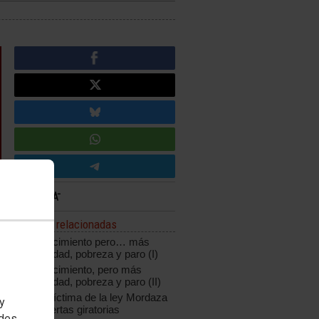
Noticias relacionadas
Más crecimiento pero… más
desigualdad, pobreza y paro (I)
Más crecimiento, pero más
desigualdad, pobreza y paro (II)
Galán, víctima de la ley Mordaza
 y
y las puertas giratorias
edes