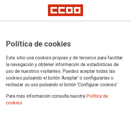
23-F: Cortar los fascismos es
Política de cookies
defender la democracia
Artículo de opinión de Jaime Cedrún, secretario general de CCOO Madrid
Este sitio usa cookies propias y de terceros para facilitar
la navegación y obtener información de estadísticas de
uso de nuestros visitantes. Puedes aceptar todas las
18/02/2021.
cookies pulsando el botón 'Aceptar' o configurarlas o
TEMAS
rechazar su uso pulsando el botón 'Configurar cookies'
OPINION
Para más información consulta nuestra
Política de
cookies