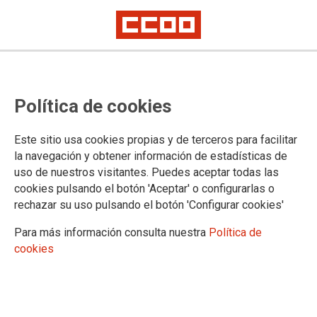
CCOO y UGT recurrirán la
Política de cookies
resolución del TSJM ante el
Tribunal Constitucional
Este sitio usa cookies propias y de terceros para facilitar
la navegación y obtener información de estadísticas de
uso de nuestros visitantes. Puedes aceptar todas las
Ambas organizaciones presentarán en las próximas horas un
cookies pulsando el botón 'Aceptar' o configurarlas o
recurso de amparo tras la sentencia desestimatoria emitida
rechazar su uso pulsando el botón 'Configurar cookies'
hoy por la Sala de lo Contencioso-Administrativo del Tribunal
Superior de Justicia de Madrid, por la que mantiene la
Para más información consulta nuestra
Política de
prohibición de realizar el acto que los dos sindicatos tenían
cookies
previsto realizar en la mañana del 8 de marzo por el Día
Internacional de la Mujer.
07/03/2021.