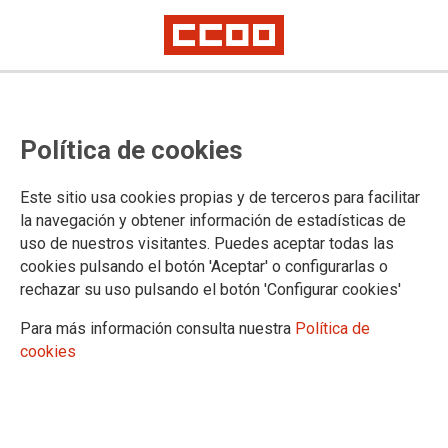
Votar y movilizarse
Política de cookies
Artículo de opinión de Jaime Cedrún, secretario general de CCOO Madrid
Este sitio usa cookies propias y de terceros para facilitar
15/04/2021.
la navegación y obtener información de estadísticas de
TEMAS
uso de nuestros visitantes. Puedes aceptar todas las
OPINION
cookies pulsando el botón 'Aceptar' o configurarlas o
rechazar su uso pulsando el botón 'Configurar cookies'
Para más información consulta nuestra
Política de
cookies