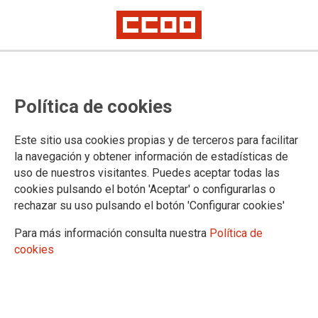
Votar y movilizarse
Política de cookies
Artículo de opinión de Jaime Cedrún, secretario general de CCOO Madrid
Este sitio usa cookies propias y de terceros para facilitar
15/04/2021.
la navegación y obtener información de estadísticas de
TEMAS
uso de nuestros visitantes. Puedes aceptar todas las
OPINION
cookies pulsando el botón 'Aceptar' o configurarlas o
rechazar su uso pulsando el botón 'Configurar cookies'
Para más información consulta nuestra
Política de
cookies