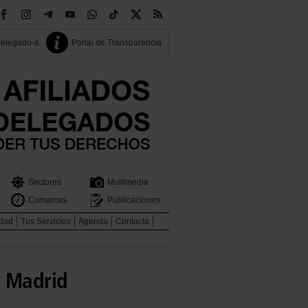
delegado-a
Portal de Transparencia
Sectores
Multimedia
Comarcas
Publicaciones
idad
Tus Servicios
Agenda
Contacta
n Madrid