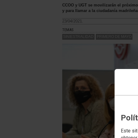
CCOO y UGT se movilizarán el próximo 1
y para llamar a la ciudadanía madrileña
23/04/2021.
TEMAS
SINIESTRALIDAD
PRIMERO DE MAYO
Polí
Este sit
obtener