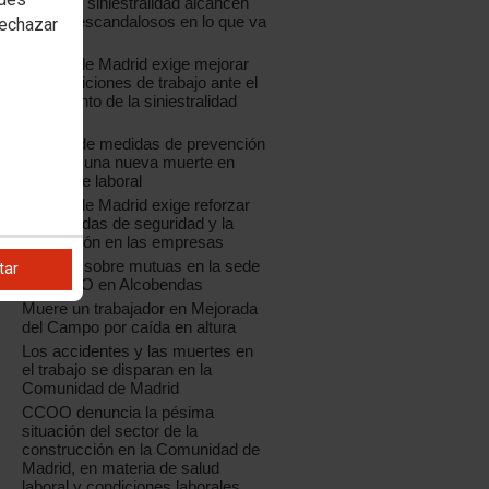
cifras de siniestralidad alcancen
niveles escandalosos en lo que va
rechazar
de año
CCOO de Madrid exige mejorar
las condiciones de trabajo ante el
incremento de la siniestralidad
laboral
La falta de medidas de prevención
provoca una nueva muerte en
accidente laboral
CCOO de Madrid exige reforzar
las medidas de seguridad y la
prevención en las empresas
Jornada sobre mutuas en la sede
tar
de CCOO en Alcobendas
Muere un trabajador en Mejorada
del Campo por caída en altura
Los accidentes y las muertes en
el trabajo se disparan en la
Comunidad de Madrid
CCOO denuncia la pésima
situación del sector de la
construcción en la Comunidad de
Madrid, en materia de salud
laboral y condiciones laborales