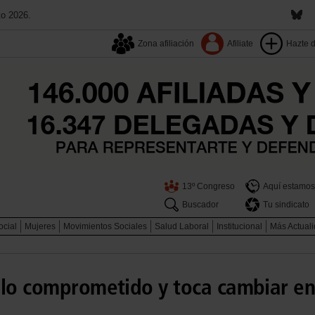
to 2026.
Zona afiliación
Afiliate
Hazte 
13º Congreso
Aquí estamos
Buscador
Tu sindicato
ocial
Mujeres
Movimientos Sociales
Salud Laboral
Institucional
Más Actual
 lo comprometido y toca cambiar e