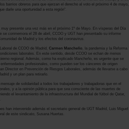
los barrios obreros para que ejerzan el derecho al voto el próximo 4 de mayo,
ue darle una oportunidad a esta región”.
ará muy presente una vez más en el próximo 1º de Mayo. En vísperas del Día
 que se conmemora el 28 de abril, CCOO y UGT han presentado su informe
a Comunidad de Madrid y los efectos del coronavirus.
d Laboral de CCOO de Madrid,
Carmen Mancheño
, la pandemia y la Reforma
 condiciones laborales. En este sentido, desde CCOO se echan de menos
Gobierno regional. Además, como ha explicado Mancheño, es urgente que se
e enfermedades profesionales, como pueden ser los cánceres de origen
Plan Director en Prevención de Riesgos Laborales, además de llevarse a cabo
drid y un plan para retirarlo.
mensaje de solidaridad a todos los trabajadores y trabajadoras que en el
rales, y a la opinión pública para que sea consciente de las muertes de
iendo el levantamiento de la infraestructura del Mundial de fútbol de Qatar,
.
nes han intervenido además el secretario general de UGT Madrid, Luis Miguel
oral de este sindicato, Susana Huertas.