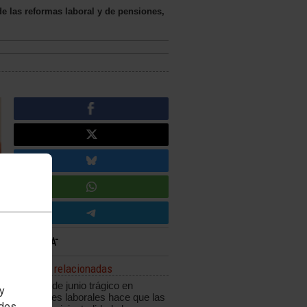
e las reformas laboral y de pensiones,
Noticias relacionadas
Un mes de junio trágico en
 y
accidentes laborales hace que las
edes