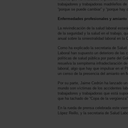
trabajadores y trabajadoras madrileños de 
“porque se puede cambiar” y “porque hay q
Enfermedades profesionales y amianto
La reivindicación de la salud laboral est
de la seguridad y la salud en el trabajo,
anual sobre la siniestralidad laboral en l
Como ha explicado la secretaria de Salu
Laboral han supuesto un deterioro de las
políticas de salud pública por parte del 
resuelva la sempiterna infradeclaración d
laboral, algo que hay que impulsar en el 
un censo de la presencia del amianto en Ma
Por su parte, Jaime Cedrún ha lanzado un 
mundo son víctimas de los accidentes labo
trabajadores y trabajadoras que está supon
que ha tachado de “Copa de la vergüenza”
En la rueda de prensa celebrada este vier
López Reillo, y la secretaria de Salud Lab