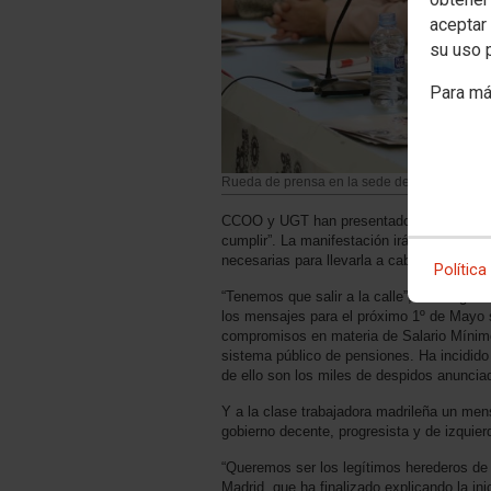
aceptar 
su uso 
Para má
Rueda de prensa en la sede de UGT Madrid
CCOO y UGT han presentado este viernes l
cumplir”. La manifestación irá desde Neptu
necesarias para llevarla a cabo.
Política
“Tenemos que salir a la calle”, ha asegur
los mensajes para el próximo 1º de Mayo s
compromisos en materia de Salario Mínimo 
sistema público de pensiones. Ha incidid
de ello son los miles de despidos anuncia
Y a la clase trabajadora madrileña un me
gobierno decente, progresista y de izquier
“Queremos ser los legítimos herederos de
Madrid, que ha finalizado explicando la ini