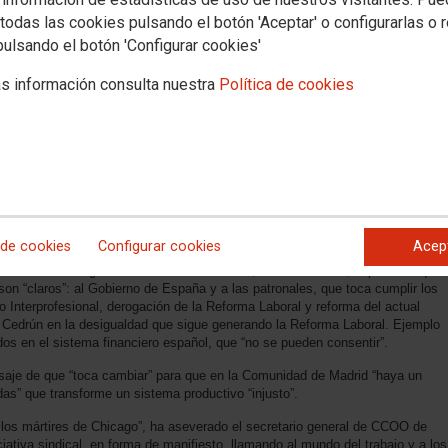
todas las cookies pulsando el botón 'Aceptar' o configurarlas o 
pulsando el botón 'Configurar cookies'
s información consulta nuestra
Política de cookies
a manifestación del 1º de Mayo en Madrid, con el lema “Ahora toca
no a Sol, a las 12 horas, y contará con todas las medidas sanitarias
 de cookies
Configurar cookies
Acep
ado el secretario general de CCOO de Madrid,
Jaime Cedrún
, explicando que
on “claros”: al Gobierno de España y a las patronales, que toca cumplir los
Interprofesional, derogación de la Reforma Laboral y reforma del actual
o Cedrún en la desigualdad que sigue generando la Reforma Laboral. Ejemplo
dos en el sistema financiero español, que “no se pueden consentir”.
nsaje de que “toca cambiar” para que en la Comunidad de Madrid “haya un
das” que transforme un sistema productivo “injusto”.
 los mártires de Chicago”, ha aseverado el secretario general de CCOO de
ciativa sindical, en forma de manifiesto, llamando al mundo del trabajo y a los