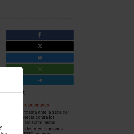
Noticias relacionadas
CCOO protesta ante la sede del
grupo Konecta contra los
despidos indiscriminados
 y
Continúan las movilizaciones
edes
contra el ERE en Indra