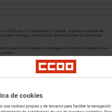
ar a 31 de mayo el Centro Abierto II Gerarios, dispositivo municipal de
a mujeres sin hogar, siendo muchas de ellas víctimas de violencia de
stión privada. Han finalizado las prórrogas del contrato de adjudicación y el
so público.
cem, ha anunciado un ERTE para la plantilla de Geranios hasta que se
representación legal de las y los trabajadores de que si se alarga esta
a medidas más drásticas.
ctimas de violencia de género, tendrán que salir del recurso. La plantilla de
restación por desempleo a la que pudieran tener derecho. Y todo ello en una
os atravesando.
tica de cookies
nte casuística un ayuntamiento no puede adjudicar en plazo un servicio o la
tas excepcionales para evitar su cierre, como la muy conocida en la
io usa cookies propias y de terceros para facilitar la navegación
 información de estadísticas de uso de nuestros visitantes. Pu