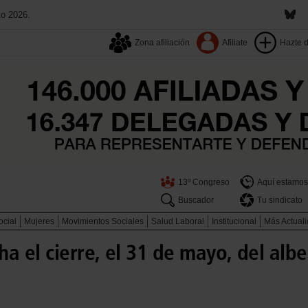
to 2026.
Zona afiliación
Afiliate
Hazte 
13º Congreso
Aquí estamos
Buscador
Tu sindicato
ocial
Mujeres
Movimientos Sociales
Salud Laboral
Institucional
Más Actual
a el cierre, el 31 de mayo, del alb