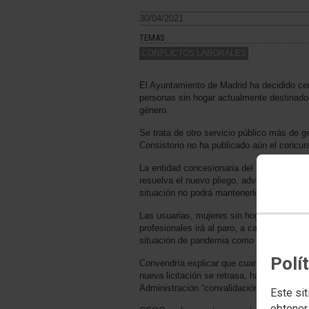
30/04/2021.
TEMAS
CONFLICTOS LABORALES
El Ayuntamiento de Madrid ha decidido cerr
personas sin hogar actualmente destinado 
género.
Se trata de otro servicio público más de ge
Consistorio no ha publicado aún el concur
La entidad concesionaria del servicio, Ac
resuelva el nuevo pliego, advirtiendo a la 
situación no podrá mantenerlo y adoptarí
Las usuarias, mujeres sin hogar, muchas ví
profesionales irá al paro, a cargo de la p
situación de pandemia como la que estam
Polí
Convendría explicar que cuando por difere
nueva licitación se retrasa, hay herramien
Administración “convalidación de gastos”.
Este sit
obtener