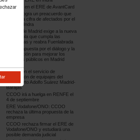
rechazar
Acuerdo en el ERE de AvantCard
CCOO logra un preacuerdo que
reduce la cifra de afectados por el
ERE de Indra
CCOO de Madrid exige a la nueva
Coca-Cola que cumpla las
sentencias y reabra Fuenlabrada
CCOO apuesta por el diálogo y la
negociación para mejorar los
servicios públicos en Madrid
capital
Huelga en el servicio de
facturación de equipajes del
tar
Aeropuerto Adolfo Suárez Madrid-
Barajas
CCOO irá a huelga en RENFE el
4 de septiembre
ERE Vodafone/ONO: CCOO
rechaza la última propuesta de la
empresa
CCOO rechaza firmar el ERE de
Vodafone/ONO y estudiará una
posible demanda judicial