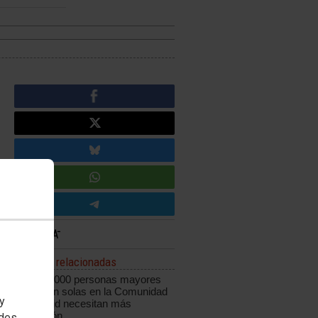
Noticias relacionadas
Las 230.000 personas mayores
que viven solas en la Comunidad
 y
de Madrid necesitan más
protección
edes