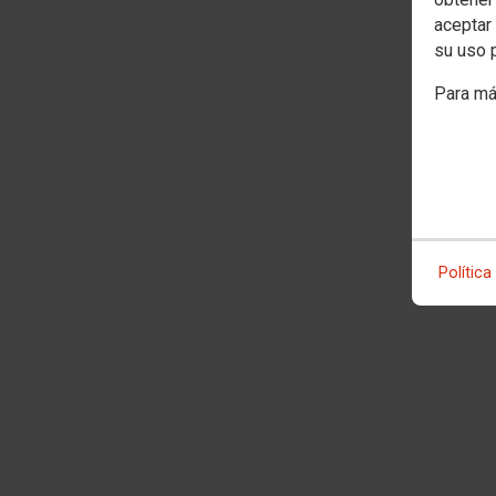
aceptar 
su uso 
Para má
Política