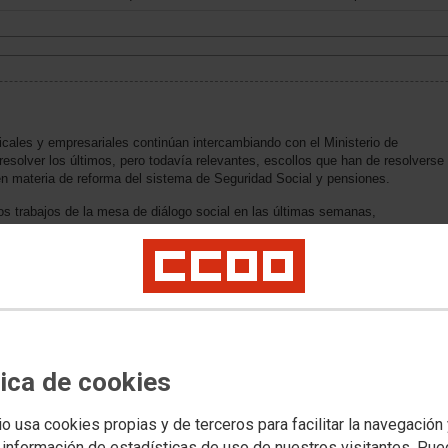
cales y empresariales continúan intercambiando con el Ministerio de
esolver los últimos, pero todavía relevantes, escollos que han de resolverse
en materia de reforma del sistema de Seguridad Social y pensiones.
s trabajos de la mesa de diálogo social en las últimas semanas,
n pero advierte que, no obstante, aún son varias las cuestiones de relevancia
nsiderar que se ha alcanzado un acuerdo.
encia de la reforma que requiere el sistema de pensiones obligó a un debate
la misma medida, reclama a todos los actores implicados el sosiego necesario
das que hagan posible un acuerdo de diálogo social que contenga los
antizar el consenso político y social que precisa el futuro del sistema
tica de cookies
io usa cookies propias y de terceros para facilitar la navegación
 información de estadísticas de uso de nuestros visitantes. Pu