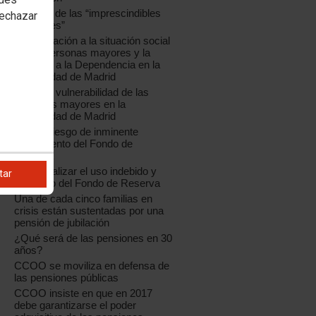
El futuro de las “imprescindibles
rechazar
pensiones”
Aproximación a la situación social
de las personas mayores y la
atención a la Dependencia en la
Comunidad de Madrid
Crece la vulnerabilidad de las
personas mayores en la
Comunidad de Madrid
Ante el riesgo de inminente
agotamiento del Fondo de
Reserva
Debe finalizar el uso indebido y
tar
excesivo del Fondo de Reserva
Una de cada cinco familias en
crisis están sustentadas por una
pensión de jubilación
¿Qué será de las pensiones en 30
años?
CCOO se moviliza en defensa de
las pensiones públicas
CCOO insiste en que en 2017
debe garantizarse el poder