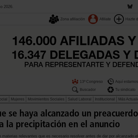
to 2026.
Zona afiliación
Afiliate
Hazte 
13º Congreso
Aquí estamos
Buscador
Tu sindicato
ocial
Mujeres
Movimientos Sociales
Salud Laboral
Institucional
Más Actual
e se haya alcanzado un preacuerdo
 la precipitación en el anuncio
materias relevantes que es necesario resolver antes de dar por alcanzado el