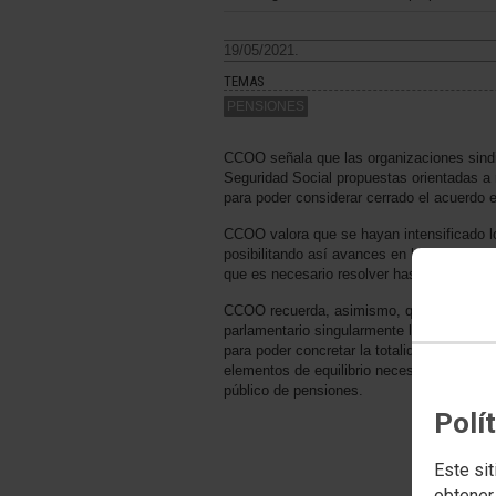
19/05/2021.
TEMAS
PENSIONES
CCOO señala que las organizaciones sindi
Seguridad Social propuestas orientadas a r
para poder considerar cerrado el acuerdo 
CCOO valora que se hayan intensificado lo
posibilitando así avances en la negociació
que es necesario resolver hasta poder co
CCOO recuerda, asimismo, que la trascend
parlamentario singularmente largo. Y, en 
para poder concretar la totalidad de medi
elementos de equilibrio necesarios para gar
público de pensiones.
Polí
Este sit
obtener