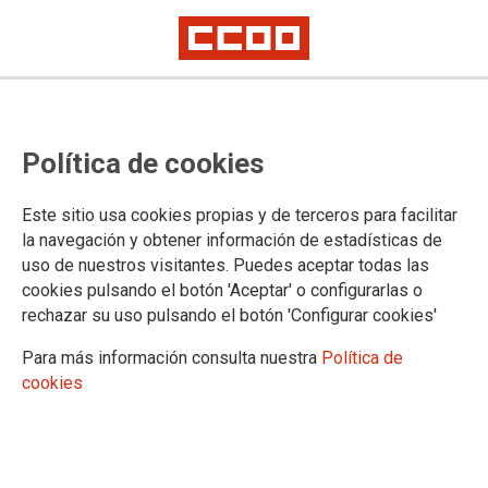
Ayuso reconoce un incremento de
Política de cookies
1,4 millones de citas en Atención
Primaria y que las listas de espera
Este sitio usa cookies propias y de terceros para facilitar
se demoran un mes más
la navegación y obtener información de estadísticas de
uso de nuestros visitantes. Puedes aceptar todas las
Así consta en la Memoria 2020 del Servicio Madrileño de Salud
cookies pulsando el botón 'Aceptar' o configurarlas o
publicada esta semana
rechazar su uso pulsando el botón 'Configurar cookies'
Para más información consulta nuestra
Política de
06/08/2021.
cookies
TEMAS
Sanidad Púbica