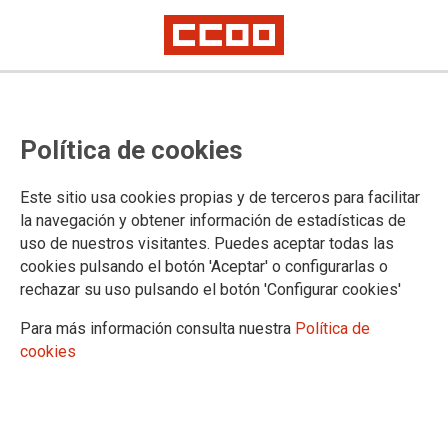
Taller de Medio Ambiente: El
Política de cookies
Castañar de El Tiemblo
23 de octubre, salida 7,30h, dársena autobuses hotel NH (Paseo Infanta
Este sitio usa cookies propias y de terceros para facilitar
Isabel) frente a Estación Atocha
la navegación y obtener información de estadísticas de
uso de nuestros visitantes. Puedes aceptar todas las
27/09/2021.
cookies pulsando el botón 'Aceptar' o configurarlas o
rechazar su uso pulsando el botón 'Configurar cookies'
TEMAS
TALLER DE MEDIO AMBIENTE
Para más información consulta nuestra
Política de
cookies