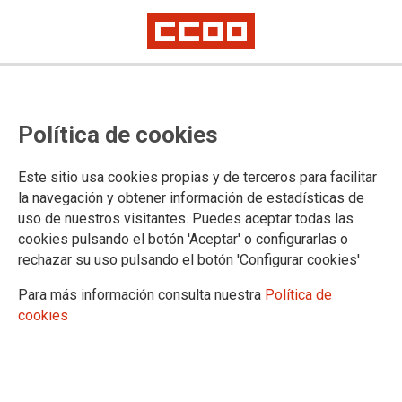
EPA TERCER TRIMESTRE
CCOO alerta sobre la situación de
Política de cookies
las personas jóvenes y las
mayores de 50 años en la
Este sitio usa cookies propias y de terceros para facilitar
la navegación y obtener información de estadísticas de
Comunidad de Madrid
uso de nuestros visitantes. Puedes aceptar todas las
cookies pulsando el botón 'Aceptar' o configurarlas o
rechazar su uso pulsando el botón 'Configurar cookies'
28/10/2021.
Para más información consulta nuestra
Política de
TEMAS
cookies
PARO
Conocidos los datos de la EPA correspondientes al tercer
trimestre, CCOO denuncia que el alto nivel de temporalidad en la