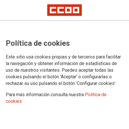
Alcanzado un acuerdo para el
Política de cookies
servicio de limpieza en los
hospitales gestionados por Clece
Este sitio usa cookies propias y de terceros para facilitar
la navegación y obtener información de estadísticas de
El Instituto Laboral de la empresa Clece abonará a sus trabajadores la
uso de nuestros visitantes. Puedes aceptar todas las
“carrera profesional” en los hospitales de los que es adjudicataria
cookies pulsando el botón 'Aceptar' o configurarlas o
rechazar su uso pulsando el botón 'Configurar cookies'
19/11/2021.
TEMAS
Para más información consulta nuestra
Política de
CONFLICTOS LABORALES
cookies