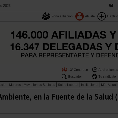
to 2026.
Zona afiliación
Afiliate
Hazte 
13º Congreso
Aquí estamos
Buscador
Tu sindicato
ocial
Mujeres
Movimientos Sociales
Salud Laboral
Institucional
Más Actual
Ambiente, en la Fuente de la Salud 