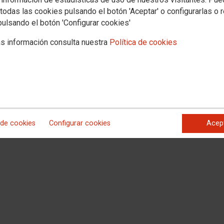
todas las cookies pulsando el botón 'Aceptar' o configurarlas o 
pulsando el botón 'Configurar cookies'
adrid aprovechó este pasado sábado su última salida del año para conocer
 aún se conservan en la España vaciada en torno a la muy conocida ciudad de
s información consulta nuestra
Política de cookies
en Barbatona; la belleza única de la ermita de Carabias, donde la carretera
onserva prácticamente intacta su muralla del siglo XV. En el camino, los
s y el Salado.
 de cookies
Configurar cookies
Acep