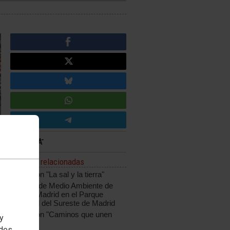
Noticias relacionadas
Excursión "La sal y la tierra"
El Taller de Medio Ambiente de
CCOO Madrid en el Parque
Regional del Sureste de Madrid
Excursión "Caminos que unen
 y
pueblos"
edes