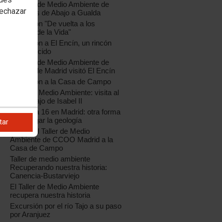
El Taller de Medio Ambiente de
rechazar
Gárgoles de Abajo a Gualda
Excursión "De vuelta a los
Frentes de la Vida"
Excursión a El Encín, un rincón
desconocido
El Taller de Medio Ambiente de
CCOO de Madrid visitó El Encín
Excursión a la Casa de Campo
Taller de Medio Ambiente: visita al
Canal Bajo de Isabel II
Geolodía 16 en Madrid: otra forma
de divulgar la geología
tar
Visita del Taller de Medio
Ambiente de CCOO Madrid a la
Casa de Campo
Taller de medio ambiente
Recuperando nuestra historia:
Canencia-Bustarviejo
El Taller de Medio Ambiente
recupera nuestra historia
Excursión por el río Tajo a su paso
por Aranjuez