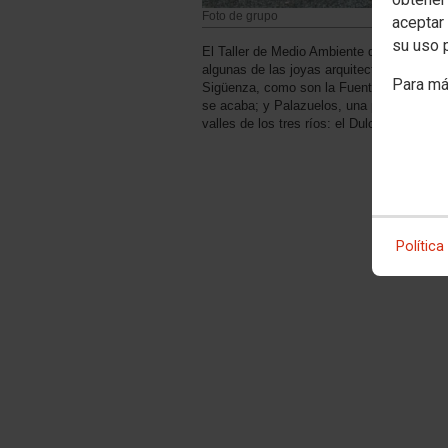
Foto de grupo
aceptar 
su uso 
El Taller de Medio Ambiente de CCOO de M
algunas de las joyas arquitectónicas que
Para má
Sigüenza, como son la Fuente de la Salud 
se acaba; y Palazuelos, una pedanía que c
valles de los tres ríos: el Dulce, el Henare
Política