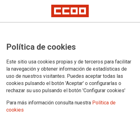
El Defensor del Pueblo admite a
Política de cookies
trámite la solicitud de amparo
presentada por los sindicatos de
Este sitio usa cookies propias y de terceros para facilitar
la Mesa Sectorial de Sanidad
la navegación y obtener información de estadísticas de
uso de nuestros visitantes. Puedes aceptar todas las
cookies pulsando el botón 'Aceptar' o configurarlas o
rechazar su uso pulsando el botón 'Configurar cookies'
04/01/2022.
TEMAS
Para más información consulta nuestra
Política de
Sanidad Púbica
cookies