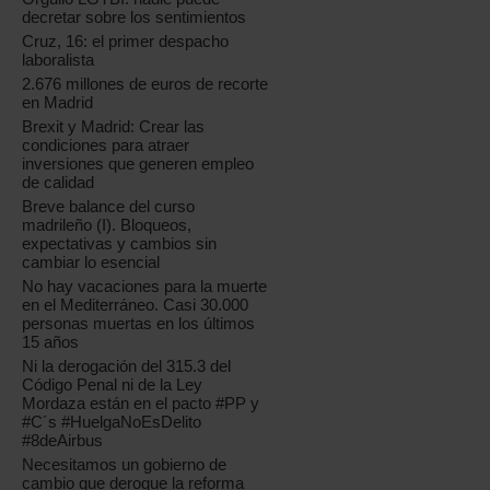
decretar sobre los sentimientos
Cruz, 16: el primer despacho
laboralista
2.676 millones de euros de recorte
en Madrid
Brexit y Madrid: Crear las
condiciones para atraer
inversiones que generen empleo
de calidad
Breve balance del curso
madrileño (I). Bloqueos,
expectativas y cambios sin
cambiar lo esencial
No hay vacaciones para la muerte
en el Mediterráneo. Casi 30.000
personas muertas en los últimos
15 años
Ni la derogación del 315.3 del
Código Penal ni de la Ley
Mordaza están en el pacto #PP y
#C´s #HuelgaNoEsDelito
#8deAirbus
Necesitamos un gobierno de
cambio que derogue la reforma