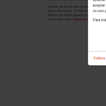
aceptar 
A pesar de que se han ido reduciendo a lo
su uso 
llenas de brechas. Centrándonos en las qu
brecha que sufren durante su trayectoria la
en las pensiones.
Sigue leyendo el artí
Para má
Política