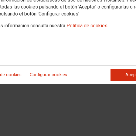
todas las cookies pulsando el botón 'Aceptar' o configurarlas o 
 largo de los años, las vidas de las mujeres en la Comunidad de Madrid están
pulsando el botón 'Configurar cookies'
e tienen que ver con la desigualdad económica, puede advertirse que la
boral (y, por tanto, en sus salarios) va a encontrar su correlato en la brecha
culo en Nueva Tribuna aquí >>>
s información consulta nuestra
Política de cookies
 de cookies
Configurar cookies
Acep