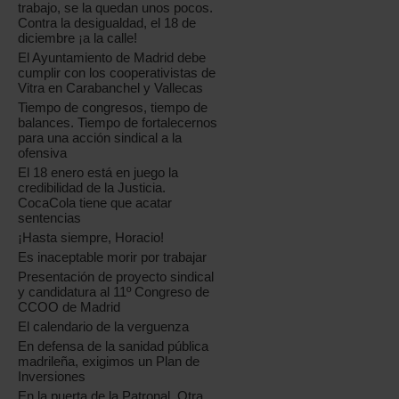
trabajo, se la quedan unos pocos.
Contra la desigualdad, el 18 de
diciembre ¡a la calle!
El Ayuntamiento de Madrid debe
cumplir con los cooperativistas de
Vitra en Carabanchel y Vallecas
Tiempo de congresos, tiempo de
balances. Tiempo de fortalecernos
para una acción sindical a la
ofensiva
El 18 enero está en juego la
credibilidad de la Justicia.
CocaCola tiene que acatar
sentencias
¡Hasta siempre, Horacio!
Es inaceptable morir por trabajar
Presentación de proyecto sindical
y candidatura al 11º Congreso de
CCOO de Madrid
El calendario de la verguenza
En defensa de la sanidad pública
madrileña, exigimos un Plan de
Inversiones
En la puerta de la Patronal. Otra