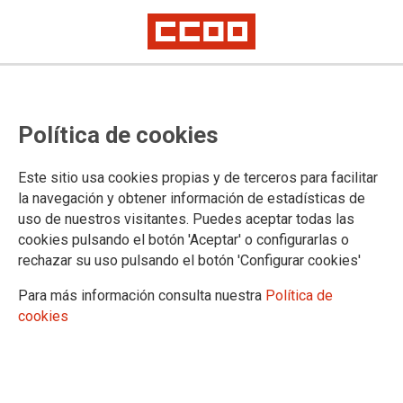
Ayuso asesta un nuevo golpe la
Política de cookies
educación pública en Madrid con
el cierre de 233 aulas
Este sitio usa cookies propias y de terceros para facilitar
la navegación y obtener información de estadísticas de
uso de nuestros visitantes. Puedes aceptar todas las
CCOO acusa al Gobierno regional de recortar 6.200 plazas
cookies pulsando el botón 'Aceptar' o configurarlas o
públicas para dirigir la demanda hacia la educación privada,
rechazar su uso pulsando el botón 'Configurar cookies'
a cuyo negocio va a inyectar 43,5 millones de dinero público,
y de incumplir además el decreto de libertad de elección de
Para más información consulta nuestra
Política de
centro escolar con el mismo objetivo
cookies
22/04/2022.
TEMAS
ENSEÑANZA