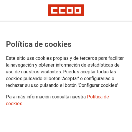
CCOO alerta de la necesidad de
Política de cookies
contar con una enfermera en cada
centro educativo
Este sitio usa cookies propias y de terceros para facilitar
la navegación y obtener información de estadísticas de
Actualmente hay contratados alrededor de 600 enfermeros y enfermeras,
uso de nuestros visitantes. Puedes aceptar todas las
que no llegan a cubrir las necesidades de los casi 2.000 centros públicos
en la Comunidad
cookies pulsando el botón 'Aceptar' o configurarlas o
Su presencia en centros garantizaría el bienestar del alumnado es
rechazar su uso pulsando el botón 'Configurar cookies'
esencial y tiene que garantizarse mediante la creación de empleo público
estable y de calidad
Para más información consulta nuestra
Política de
cookies
26/08/2022.
TEMAS
ENSEÑANZA