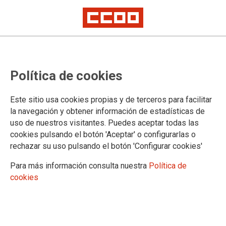
El drama humano que viven más
Política de cookies
de 600 familias de San Fernando
de Henares
Este sitio usa cookies propias y de terceros para facilitar
la navegación y obtener información de estadísticas de
uso de nuestros visitantes. Puedes aceptar todas las
17/03/2023.
cookies pulsando el botón 'Aceptar' o configurarlas o
rechazar su uso pulsando el botón 'Configurar cookies'
Para más información consulta nuestra
Política de
cookies
PlaybackManifestLoadError
A network error (status 0) occurred while loading manifest