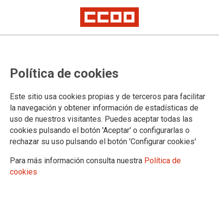
CCOO de Madrid exige al
Política de cookies
Gobierno regional verdaderas
medidas de corresponsabilidad
Este sitio usa cookies propias y de terceros para facilitar
la navegación y obtener información de estadísticas de
uso de nuestros visitantes. Puedes aceptar todas las
En el Día Nacional de la Conciliación y la
cookies pulsando el botón 'Aceptar' o configurarlas o
Corresponsabilidad, la Secretaría de las Mujeres de CCOO
rechazar su uso pulsando el botón 'Configurar cookies'
de Madrid, recuerdan que este reparto desigual del trabajo de
cuidados no remunerado limita las oportunidades de las
Para más información consulta nuestra
Política de
mujeres para la educación y la formación, el trabajo
cookies
remunerado, el trabajo voluntario o las actividades de ocio.
22/03/2024.
TEMAS
IGUALDAD