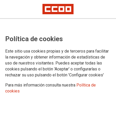
El Taller de Medio Ambiente visita
Política de cookies
el Acebal de Prádena el 27 de
abril
Este sitio usa cookies propias y de terceros para facilitar
la navegación y obtener información de estadísticas de
uso de nuestros visitantes. Puedes aceptar todas las
Inscripciones aquí
cookies pulsando el botón 'Aceptar' o configurarlas o
12/04/2024.
rechazar su uso pulsando el botón 'Configurar cookies'
TEMAS
Para más información consulta nuestra
Política de
TALLER DE MEDIO AMBIENTE
cookies
Inscripciones aquí
El próximo 27 de abril el Taller de
Medio Ambiente de CCOO de